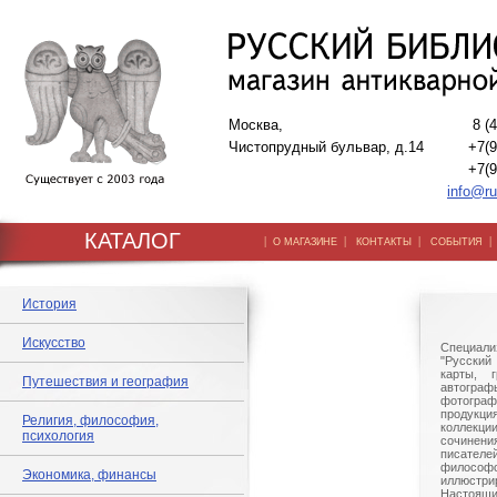
Москва,
8 (
Чистопрудный бульвар, д.14
+7(9
+7(9
info@ru
КАТАЛОГ
|
|
|
О МАГАЗИНЕ
КОНТАКТЫ
СОБЫТИЯ
История
Искусство
Специали
"Русский 
карты, г
Путешествия и география
автогр
фотографи
продукц
Религия, философия,
коллек
психология
сочине
писател
филосо
Экономика, финансы
иллюстри
Настоящи