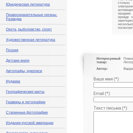
столько 
Юридическая литература
электрон
антиквар
продаже.
Правоохранительные органы.
прежде ч
Разведка
заинте
нескольк
посмотрет
Охота, рыболовство, спорт
Художественная литература
Поэзия
Интересуемый
Плака
Детские книги
товар:
Литог
Автор:
Вардз
Автографы, рукописи
Ваше имя (*):
Иудаика
Географические карты
Email (*):
Гравюры и литографии
Текст письма (*):
Старинные фотографии
Издания русской эмиграции