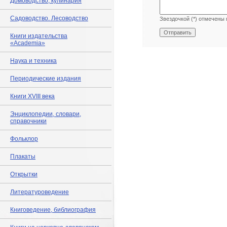
Домоводство, кулинария
Садоводство. Лесоводство
Звездочкой (*) отмечены 
Книги издательства
«Academia»
Наука и техника
Периодические издания
Книги XVIII века
Энциклопедии, словари,
справочники
Фольклор
Плакаты
Открытки
Литературоведение
Книговедение, библиография