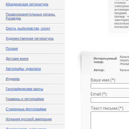
столько 
Юридическая литература
электрон
антиквар
продаже.
Правоохранительные органы.
прежде ч
Разведка
заинте
нескольк
посмотрет
Охота, рыболовство, спорт
Художественная литература
Поэзия
Кальн
Детские книги
Интересуемый
переп
товар:
лошад
Автографы, рукописи
Автор:
Кальни
Иудаика
Ваше имя (*):
Географические карты
Email (*):
Гравюры и литографии
Текст письма (*):
Старинные фотографии
Издания русской эмиграции