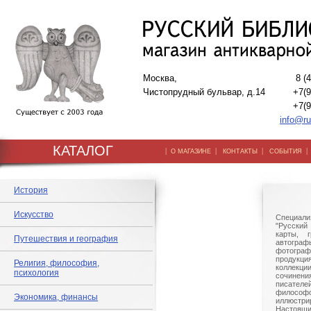
Москва,
8 (
Чистопрудный бульвар, д.14
+7(9
+7(9
info@ru
КАТАЛОГ
|
|
|
О МАГАЗИНЕ
КОНТАКТЫ
СОБЫТИЯ
История
Искусство
Специали
"Русский 
карты, г
Путешествия и география
автогр
фотографи
продукц
Религия, философия,
коллек
психология
сочине
писател
филосо
Экономика, финансы
иллюстри
Настоящи