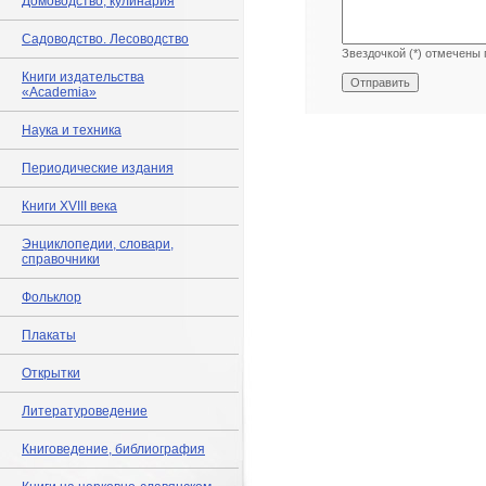
Домоводство, кулинария
Садоводство. Лесоводство
Звездочкой (*) отмечены 
Книги издательства
«Academia»
Наука и техника
Периодические издания
Книги XVIII века
Энциклопедии, словари,
справочники
Фольклор
Плакаты
Открытки
Литературоведение
Книговедение, библиография