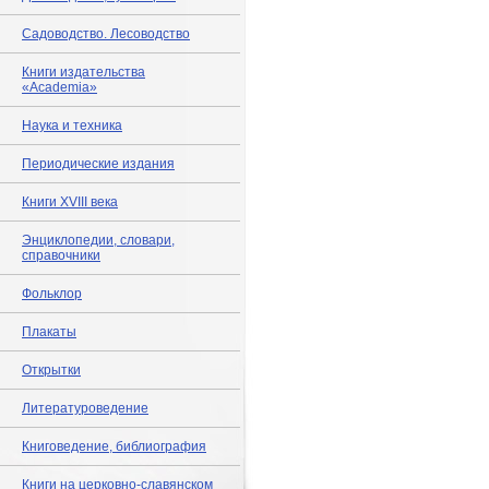
Садоводство. Лесоводство
Книги издательства
«Academia»
Наука и техника
Периодические издания
Книги XVIII века
Энциклопедии, словари,
справочники
Фольклор
Плакаты
Открытки
Литературоведение
Книговедение, библиография
Книги на церковно-славянском