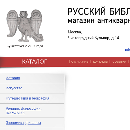
Москва,
Чистопрудный бульвар, д.14
inf
КАТАЛОГ
|
|
|
О МАГАЗИНЕ
КОНТАКТЫ
СОБЫТИЯ
История
Искусство
Путешествия и география
Религия, философия,
психология
Экономика, финансы