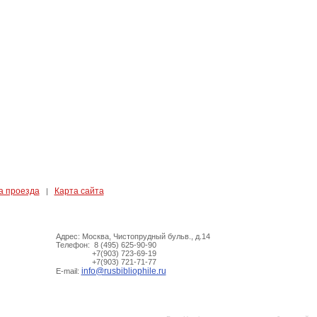
а проезда
Карта сайта
|
Адрес: Москва, Чистопрудный бульв., д.14
Телефон: 8 (495) 625-90-90
+7(903) 723-69-19
+7(903) 721-71-77
info@rusbibliophile.ru
E-mail: