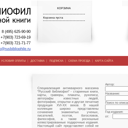
КОРЗИНА
Корзина пуста
8 (495) 625-90-90
+7(903) 723-69-19
+7(903) 721-71-77
o@rusbibliophile.ru
|
|
|
|
|
УСЛОВИЯ ОПЛАТЫ
ДОСТАВКА
ПОДПИСКА
СХЕМА ПРОЕЗДА
КАРТА САЙТА
Автор:
Специализация антикварного магазина
"Русский библиофил" - старинные книги,
Название:
карты, гравюры, плакаты, рукописи,
автографы известных людей,
фотографии, открытки и другая печатная
Поиск по описа
продукция XVI-XX веков. В нашей
коллекции широко представлены
Год издания:
сочинения знаменитых ученых,
писателей, поэтов, богословов,
от:
философов, а также роскошные
иллюстрированные подарочные издания.
Настоящий сайт представляет собой не