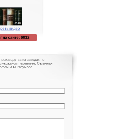
реть видео
г на сайте: 6032
 производства на заводах по
полукожаном переплете. Отличная
графом И.М.Разумова.