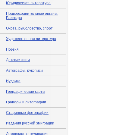
Юридическая литература
Правоохранительные органы.
Разведка
Охота, рыболовство, спорт
Художественная литература
Поэзия
Детские книги
Автографы, рукописи
Иудаика
Географические карты
Гравюры и литографии
Старинные фотографии
Издания русской эмиграции
Домоводство, кулинария