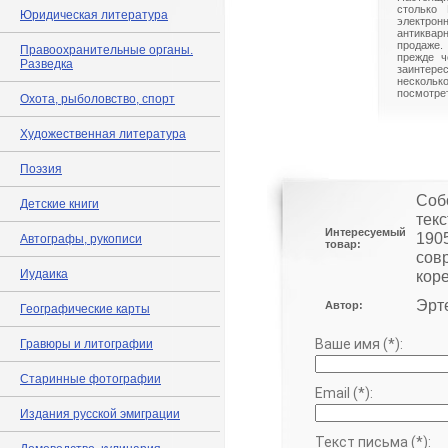
столько 
Юридическая литература
электрон
антиквар
продаже.
Правоохранительные органы.
прежде ч
Разведка
заинте
нескольк
посмотрет
Охота, рыболовство, спорт
Художественная литература
Поэзия
Соб
Детские книги
текс
Интересуемый
190
Автографы, рукописи
товар:
сов
Иудаика
кор
Эрте
Автор:
Географические карты
Ваше имя (*):
Гравюры и литографии
Старинные фотографии
Email (*):
Издания русской эмиграции
Текст письма (*):