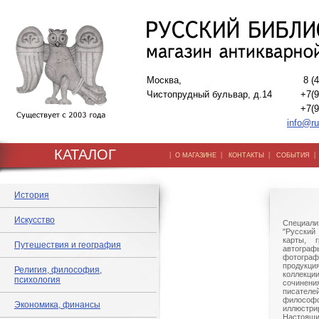
Москва,
8 (
Чистопрудный бульвар, д.14
+7(9
+7(9
info@ru
КАТАЛОГ
|
|
|
О МАГАЗИНЕ
КОНТАКТЫ
СОБЫТИЯ
История
Искусство
Специали
"Русский 
карты, г
Путешествия и география
автогр
фотографи
продукц
Религия, философия,
коллек
психология
сочине
писател
филосо
Экономика, финансы
иллюстри
Настоящи