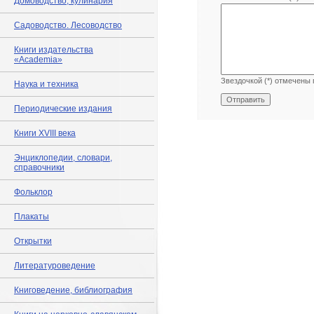
Домоводство, кулинария
Садоводство. Лесоводство
Книги издательства
«Academia»
Звездочкой (*) отмечены 
Наука и техника
Периодические издания
Книги XVIII века
Энциклопедии, словари,
справочники
Фольклор
Плакаты
Открытки
Литературоведение
Книговедение, библиография