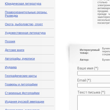
столько 
Юридическая литература
электрон
антиквар
продаже.
Правоохранительные органы.
прежде ч
Разведка
заинте
нескольк
посмотрет
Охота, рыболовство, спорт
Художественная литература
Поэзия
Бунин
Детские книги
Интересуемый
переп
товар:
сохра
Автографы, рукописи
Автор:
Бунин 
Иудаика
Ваше имя (*):
Географические карты
Email (*):
Гравюры и литографии
Текст письма (*):
Старинные фотографии
Издания русской эмиграции