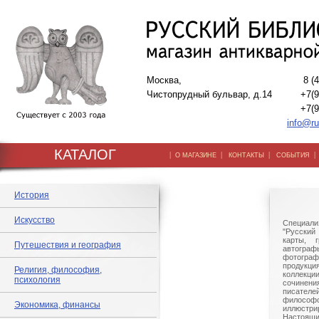
Москва,
8 (
Чистопрудный бульвар, д.14
+7(9
+7(9
info@ru
КАТАЛОГ
|
|
|
О МАГАЗИНЕ
КОНТАКТЫ
СОБЫТИЯ
История
Искусство
Специали
"Русский 
карты, г
Путешествия и география
автогр
фотографи
продукц
Религия, философия,
коллек
психология
сочине
писател
филосо
Экономика, финансы
иллюстри
Настоящи