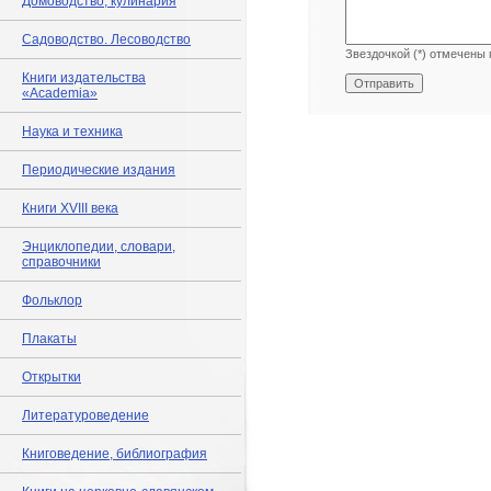
Домоводство, кулинария
Садоводство. Лесоводство
Звездочкой (*) отмечены 
Книги издательства
«Academia»
Наука и техника
Периодические издания
Книги XVIII века
Энциклопедии, словари,
справочники
Фольклор
Плакаты
Открытки
Литературоведение
Книговедение, библиография