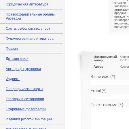
столько 
Юридическая литература
электрон
антиквар
продаже.
Правоохранительные органы.
прежде ч
Разведка
заинте
нескольк
посмотрет
Охота, рыболовство, спорт
Художественная литература
Поэзия
Интересуемый
Косто
Детские книги
товар:
1912.
Автор:
Косто
Автографы, рукописи
Ваше имя (*):
Иудаика
Географические карты
Email (*):
Гравюры и литографии
Текст письма (*):
Старинные фотографии
Издания русской эмиграции