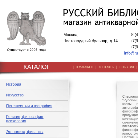
Москва,
8 (
Чистопрудный бульвар, д.14
+7(9
+7(9
info@ru
КАТАЛОГ
|
|
|
О МАГАЗИНЕ
КОНТАКТЫ
СОБЫТИЯ
История
Искусство
Специали
"Русский 
карты, г
Путешествия и география
автогр
фотографи
продукц
Религия, философия,
коллек
психология
сочине
писател
филосо
Экономика, финансы
иллюстри
Настоящи