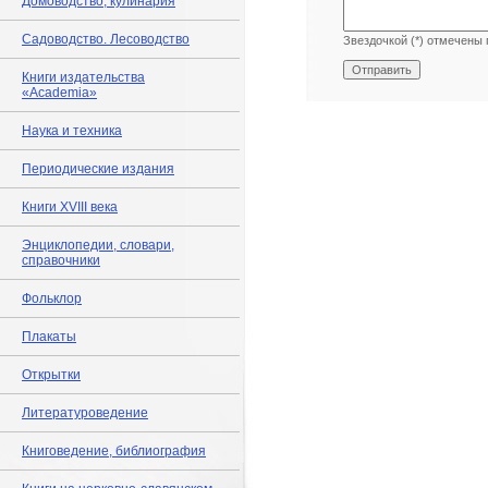
Домоводство, кулинария
Садоводство. Лесоводство
Звездочкой (*) отмечены 
Книги издательства
«Academia»
Наука и техника
Периодические издания
Книги XVIII века
Энциклопедии, словари,
справочники
Фольклор
Плакаты
Открытки
Литературоведение
Книговедение, библиография