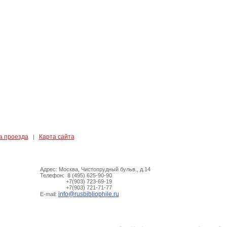
а проезда
Карта сайта
|
Адрес: Москва, Чистопрудный бульв., д.14
Телефон: 8 (495) 625-90-90
+7(903) 723-69-19
+7(903) 721-71-77
info@rusbibliophile.ru
E-mail: