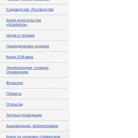
Садоводство. Лесоводство
Книги издательства
«Academia»
Наука и техника
Периодические издания
Книги XVIII века
Энциклопедии, словари,
справочники
Фольклор
Плакаты
Открытки
Литературоведение
Книговедение, библиография
Книги на церковно-славянском