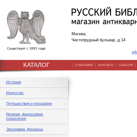
Москва,
Чистопрудный бульвар, д.14
inf
КАТАЛОГ
|
|
|
О МАГАЗИНЕ
КОНТАКТЫ
СОБЫТИЯ
История
Искусство
Путешествия и география
Религия, философия,
психология
Экономика, финансы