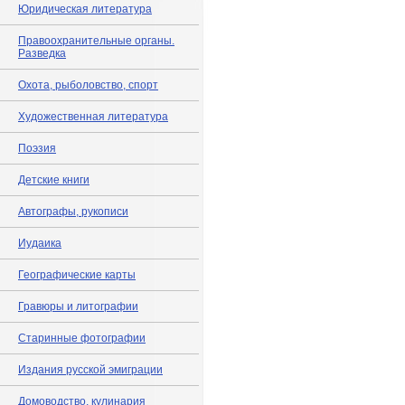
Юридическая литература
Правоохранительные органы.
Разведка
Охота, рыболовство, спорт
Художественная литература
Поэзия
Детские книги
Автографы, рукописи
Иудаика
Географические карты
Гравюры и литографии
Старинные фотографии
Издания русской эмиграции
Домоводство, кулинария