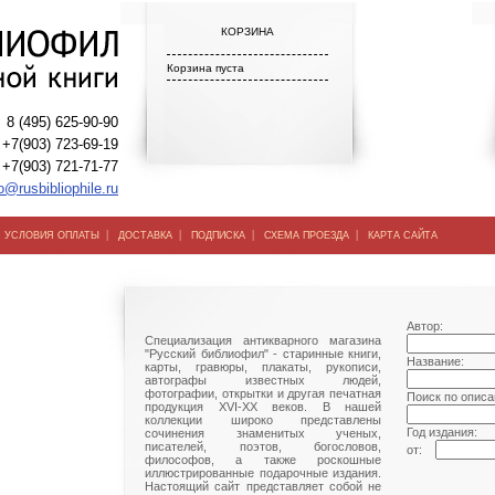
КОРЗИНА
Корзина пуста
8 (495) 625-90-90
+7(903) 723-69-19
+7(903) 721-71-77
o@rusbibliophile.ru
|
|
|
|
|
УСЛОВИЯ ОПЛАТЫ
ДОСТАВКА
ПОДПИСКА
СХЕМА ПРОЕЗДА
КАРТА САЙТА
Автор:
Специализация антикварного магазина
"Русский библиофил" - старинные книги,
Название:
карты, гравюры, плакаты, рукописи,
автографы известных людей,
фотографии, открытки и другая печатная
Поиск по описа
продукция XVI-XX веков. В нашей
коллекции широко представлены
Год издания:
сочинения знаменитых ученых,
писателей, поэтов, богословов,
от:
философов, а также роскошные
иллюстрированные подарочные издания.
Настоящий сайт представляет собой не