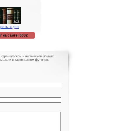
реть видео
г на сайте: 6032
м, французском и английском языках.
рышке и в картонажном футляре.