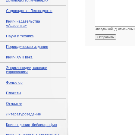
Домоводство, кулинария
Садоводство. Лесоводство
Книги издательства
«Academia»
Звездочкой (*) отмечены 
Наука и техника
Периодические издания
Книги XVIII века
Энциклопедии, словари,
справочники
Фольклор
Плакаты
Открытки
Литературоведение
Книговедение, библиография