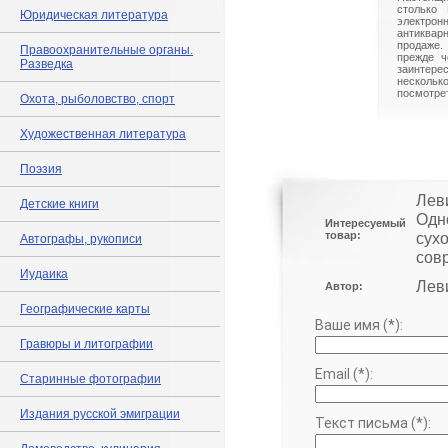
столько 
Юридическая литература
электрон
антиквар
продаже.
Правоохранительные органы.
прежде ч
Разведка
заинте
нескольк
посмотрет
Охота, рыболовство, спорт
Художественная литература
Поэзия
Леви
Детские книги
Одн
Интересуемый
товар:
сух
Автографы, рукописи
сов
Иудаика
Лев
Автор:
Географические карты
Ваше имя (*):
Гравюры и литографии
Email (*):
Старинные фотографии
Издания русской эмиграции
Текст письма (*):