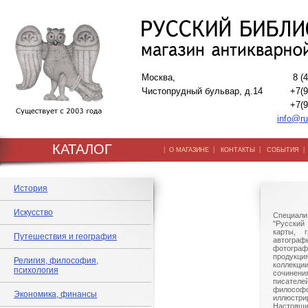
Москва,
8 (
Чистопрудный бульвар, д.14
+7(9
+7(9
info@ru
КАТАЛОГ
|
|
|
О МАГАЗИНЕ
КОНТАКТЫ
СОБЫТИЯ
История
Искусство
Специали
"Русский 
карты, г
Путешествия и география
автогр
фотографи
продукц
Религия, философия,
коллек
психология
сочине
писател
филосо
Экономика, финансы
иллюстри
Настоящи