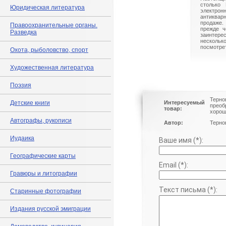
столько 
Юридическая литература
электрон
антиквар
продаже.
Правоохранительные органы.
прежде ч
Разведка
заинте
нескольк
посмотрет
Охота, рыболовство, спорт
Художественная литература
Поэзия
Терно
Детские книги
Интересуемый
преоб
товар:
хорош
Автографы, рукописи
Автор:
Терно
Иудаика
Ваше имя (*):
Географические карты
Email (*):
Гравюры и литографии
Текст письма (*):
Старинные фотографии
Издания русской эмиграции