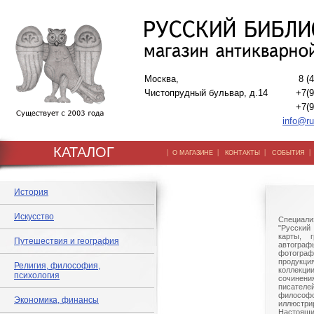
Москва,
8 (
Чистопрудный бульвар, д.14
+7(9
+7(9
info@ru
КАТАЛОГ
|
|
|
О МАГАЗИНЕ
КОНТАКТЫ
СОБЫТИЯ
История
Искусство
Специали
"Русский 
карты, г
Путешествия и география
автогр
фотографи
продукц
Религия, философия,
коллек
психология
сочине
писател
филосо
Экономика, финансы
иллюстри
Настоящи