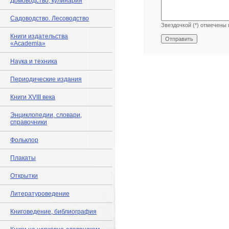
Домоводство, кулинария
Садоводство. Лесоводство
Звездочкой (*) отмечены 
Книги издательства
«Academia»
Наука и техника
Периодические издания
Книги XVIII века
Энциклопедии, словари,
справочники
Фольклор
Плакаты
Открытки
Литературоведение
Книговедение, библиография