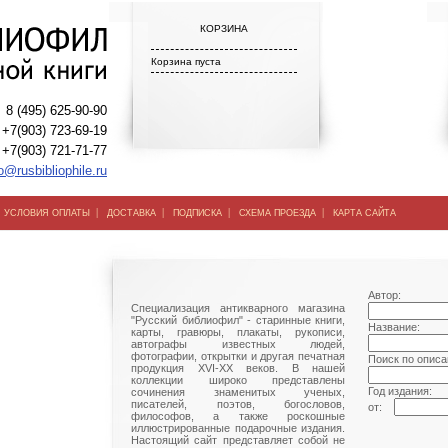
КОРЗИНА
Корзина пуста
8 (495) 625-90-90
+7(903) 723-69-19
+7(903) 721-71-77
o@rusbibliophile.ru
|
|
|
|
|
УСЛОВИЯ ОПЛАТЫ
ДОСТАВКА
ПОДПИСКА
СХЕМА ПРОЕЗДА
КАРТА САЙТА
Автор:
Специализация антикварного магазина
"Русский библиофил" - старинные книги,
Название:
карты, гравюры, плакаты, рукописи,
автографы известных людей,
фотографии, открытки и другая печатная
Поиск по описа
продукция XVI-XX веков. В нашей
коллекции широко представлены
Год издания:
сочинения знаменитых ученых,
писателей, поэтов, богословов,
от:
философов, а также роскошные
иллюстрированные подарочные издания.
Настоящий сайт представляет собой не