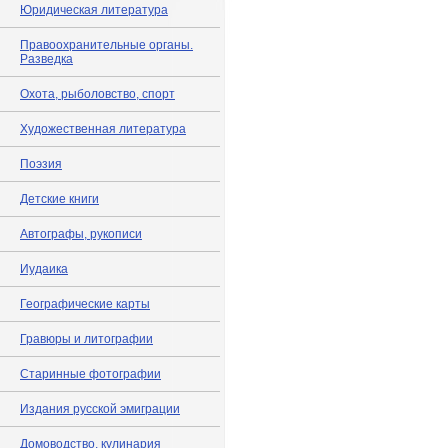
Юридическая литература
Правоохранительные органы.
Разведка
Охота, рыболовство, спорт
Художественная литература
Поэзия
Детские книги
Автографы, рукописи
Иудаика
Географические карты
Гравюры и литографии
Старинные фотографии
Издания русской эмиграции
Домоводство, кулинария