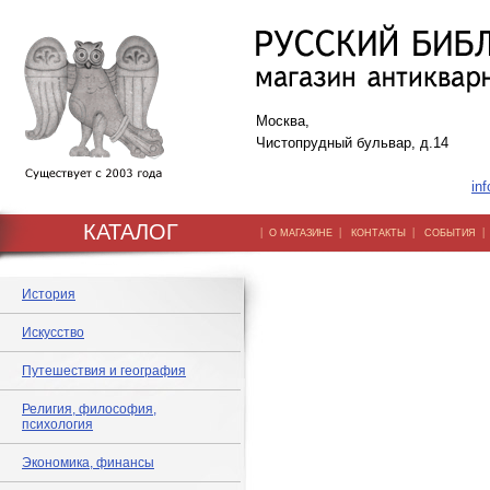
Москва,
Чистопрудный бульвар, д.14
inf
КАТАЛОГ
|
|
|
О МАГАЗИНЕ
КОНТАКТЫ
СОБЫТИЯ
История
Искусство
Путешествия и география
Религия, философия,
психология
Экономика, финансы