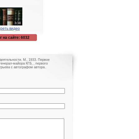
реть видео
г на сайте: 6032
деятельности. М., 1933. Первое
генерал-майора КГБ, , первого
урьева с автографом автора.