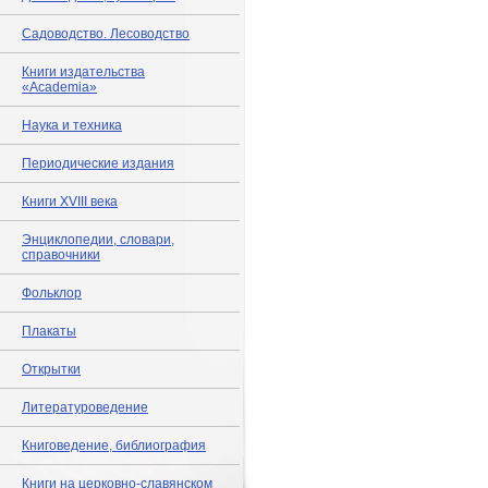
Садоводство. Лесоводство
Книги издательства
«Academia»
Наука и техника
Периодические издания
Книги XVIII века
Энциклопедии, словари,
справочники
Фольклор
Плакаты
Открытки
Литературоведение
Книговедение, библиография
Книги на церковно-славянском