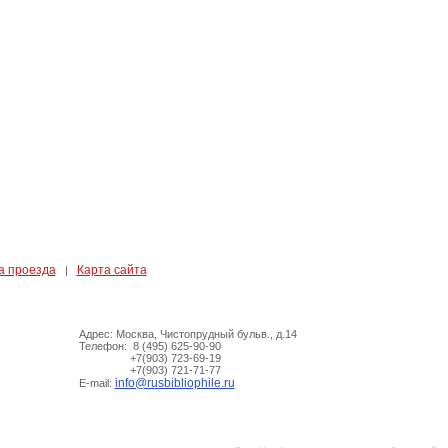
а проезда
Карта сайта
|
Адрес: Москва, Чистопрудный бульв., д.14
Телефон: 8 (495) 625-90-90
+7(903) 723-69-19
+7(903) 721-71-77
info@rusbibliophile.ru
E-mail: