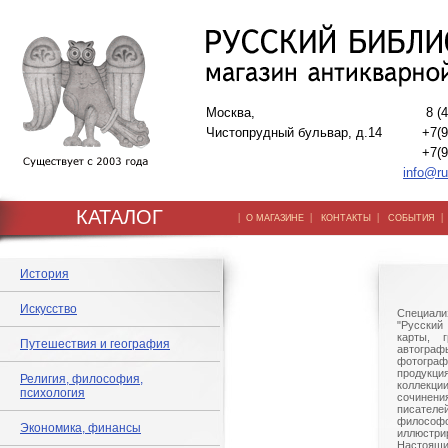
Москва,
8 (
Чистопрудный бульвар, д.14
+7(9
+7(9
info@ru
КАТАЛОГ
|
|
|
О МАГАЗИНЕ
КОНТАКТЫ
СОБЫТИЯ
История
Искусство
Специали
"Русский 
карты, г
Путешествия и география
автогр
фотографи
продукц
Религия, философия,
коллек
психология
сочине
писател
филосо
Экономика, финансы
иллюстри
Настоящи