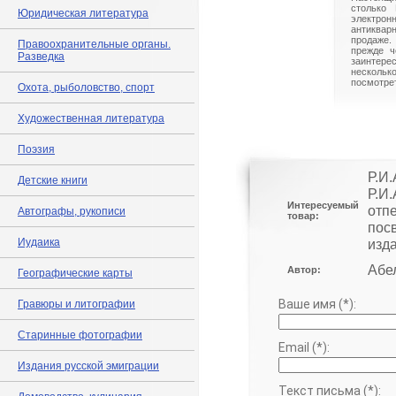
столько 
Юридическая литература
электрон
антиквар
продаже.
Правоохранительные органы.
прежде ч
Разведка
заинте
нескольк
посмотрет
Охота, рыболовство, спорт
Художественная литература
Поэзия
Р.И.
Детские книги
Р.И
Интересуемый
отпе
Автографы, рукописи
товар:
пос
Иудаика
изда
Абел
Автор:
Географические карты
Ваше имя (*):
Гравюры и литографии
Старинные фотографии
Email (*):
Издания русской эмиграции
Текст письма (*):