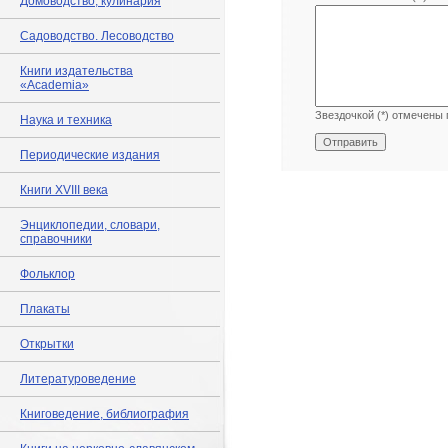
Домоводство, кулинария
Садоводство. Лесоводство
Книги издательства
«Academia»
Звездочкой (*) отмечены 
Наука и техника
Периодические издания
Книги XVIII века
Энциклопедии, словари,
справочники
Фольклор
Плакаты
Открытки
Литературоведение
Книговедение, библиография