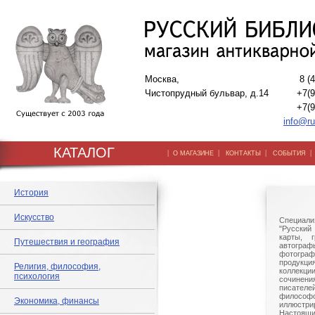
Москва,
8 (
Чистопрудный бульвар, д.14
+7(9
+7(9
info@ru
КАТАЛОГ
|
|
|
О МАГАЗИНЕ
КОНТАКТЫ
СОБЫТИЯ
История
Искусство
Специали
"Русский 
карты, г
Путешествия и география
автогр
фотографи
продукц
Религия, философия,
коллек
психология
сочине
писател
филосо
Экономика, финансы
иллюстри
Настоящи