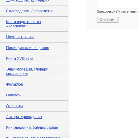
Домоводство, кулинария
Садоводство. Лесоводство
Звездочкой (*) отмечены 
Книги издательства
«Academia»
Наука и техника
Периодические издания
Книги XVIII века
Энциклопедии, словари,
справочники
Фольклор
Плакаты
Открытки
Литературоведение
Книговедение, библиография