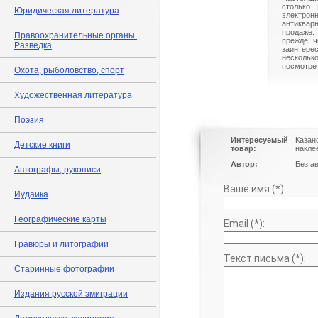
столько 
Юридическая литература
электрон
антиквар
продаже.
Правоохранительные органы.
прежде ч
Разведка
заинте
нескольк
посмотрет
Охота, рыболовство, спорт
Художественная литература
Поэзия
Интересуемый
Казан
Детские книги
товар:
накле
Автор:
Без а
Автографы, рукописи
Ваше имя (*):
Иудаика
Географические карты
Email (*):
Гравюры и литографии
Текст письма (*):
Старинные фотографии
Издания русской эмиграции