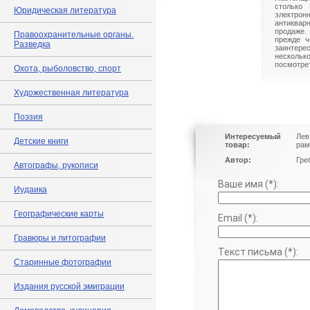
столько 
Юридическая литература
электрон
антиквар
продаже.
Правоохранительные органы.
прежде ч
Разведка
заинте
нескольк
посмотрет
Охота, рыболовство, спорт
Художественная литература
Поэзия
Интересуемый
Лев
Детские книги
товар:
рам
Автор:
Гре
Автографы, рукописи
Ваше имя (*):
Иудаика
Географические карты
Email (*):
Гравюры и литографии
Текст письма (*):
Старинные фотографии
Издания русской эмиграции