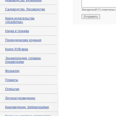
Домоводство, кулинария
Садоводство. Лесоводство
Звездочкой (*) отмечены 
Книги издательства
«Academia»
Наука и техника
Периодические издания
Книги XVIII века
Энциклопедии, словари,
справочники
Фольклор
Плакаты
Открытки
Литературоведение
Книговедение, библиография