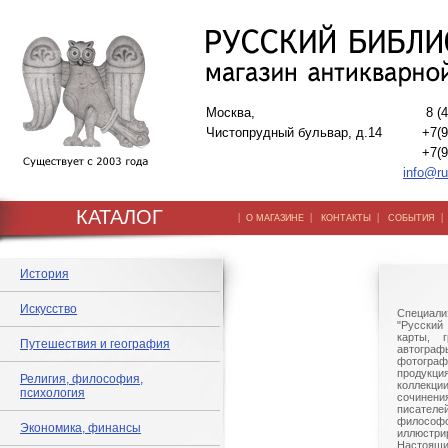
Москва,
8 (
Чистопрудный бульвар, д.14
+7(9
+7(9
info@ru
КАТАЛОГ
|
|
|
О МАГАЗИНЕ
КОНТАКТЫ
СОБЫТИЯ
История
Искусство
Специали
"Русский 
карты, г
Путешествия и география
автогр
фотографи
продукц
Религия, философия,
коллек
психология
сочине
писател
филосо
Экономика, финансы
иллюстри
Настоящи