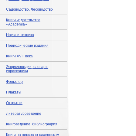
Садоводство. Лесоводство
Книги издательства
«Academia»
Наука и техника
Периодические издания
Книги XVIII века
Энциклопедии, словари,
справочники
Фольклор
Плакаты
Открытки
Литературоведение
Книговедение, библиография
Книги на церковно-славянском