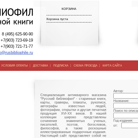
КОРЗИНА
Корзина пуста
8 (495) 625-90-90
+7(903) 723-69-19
+7(903) 721-71-77
o@rusbibliophile.ru
|
|
|
|
|
УСЛОВИЯ ОПЛАТЫ
ДОСТАВКА
ПОДПИСКА
СХЕМА ПРОЕЗДА
КАРТА САЙТА
Автор:
Специализация антикварного магазина
"Русский библиофил" - старинные книги,
Название:
карты, гравюры, плакаты, рукописи,
автографы известных людей,
фотографии, открытки и другая печатная
Поиск по описа
продукция XVI-XX веков. В нашей
коллекции широко представлены
Год издания:
сочинения знаменитых ученых,
писателей, поэтов, богословов,
от:
философов, а также роскошные
иллюстрированные подарочные издания.
Настоящий сайт представляет собой не