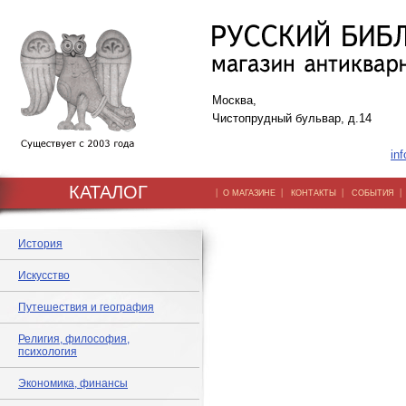
Москва,
Чистопрудный бульвар, д.14
inf
КАТАЛОГ
|
|
|
О МАГАЗИНЕ
КОНТАКТЫ
СОБЫТИЯ
История
Искусство
Путешествия и география
Религия, философия,
психология
Экономика, финансы