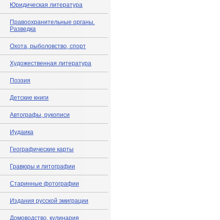
Юридическая литература
Правоохранительные органы.
Разведка
Охота, рыболовство, спорт
Художественная литература
Поэзия
Детские книги
Автографы, рукописи
Иудаика
Географические карты
Гравюры и литографии
Старинные фотографии
Издания русской эмиграции
Домоводство, кулинария