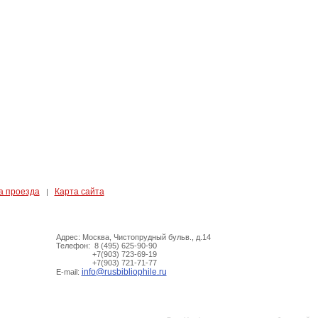
а проезда
Карта сайта
|
Адрес: Москва, Чистопрудный бульв., д.14
Телефон: 8 (495) 625-90-90
+7(903) 723-69-19
+7(903) 721-71-77
info@rusbibliophile.ru
E-mail: