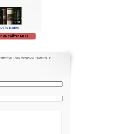
реть видео
г на сайте: 6031
временном полукожаном переплете.