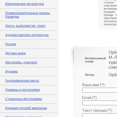
столько 
Юридическая литература
электрон
антиквар
продаже.
Правоохранительные органы.
прежде ч
Разведка
заинте
нескольк
посмотрет
Охота, рыболовство, спорт
Художественная литература
Поэзия
Орб
Детские книги
М.-Л
Интересуемый
товар:
худ
Автографы, рукописи
сов
Иудаика
Орб
Автор:
Географические карты
Ваше имя (*):
Гравюры и литографии
Email (*):
Старинные фотографии
Издания русской эмиграции
Текст письма (*):