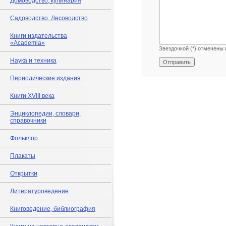
Домоводство, кулинария
Садоводство. Лесоводство
Книги издательства
«Academia»
Звездочкой (*) отмечены 
Наука и техника
Периодические издания
Книги XVIII века
Энциклопедии, словари,
справочники
Фольклор
Плакаты
Открытки
Литературоведение
Книговедение, библиография