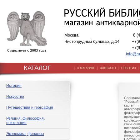
Москва,
8 (
Чистопрудный бульвар, д.14
+7(9
+7(9
info@ru
КАТАЛОГ
|
|
|
О МАГАЗИНЕ
КОНТАКТЫ
СОБЫТИЯ
История
Искусство
Специали
"Русский 
карты, г
Путешествия и география
автогр
фотографи
продукц
Религия, философия,
коллек
психология
сочине
писател
филосо
Экономика, финансы
иллюстри
Настоящи