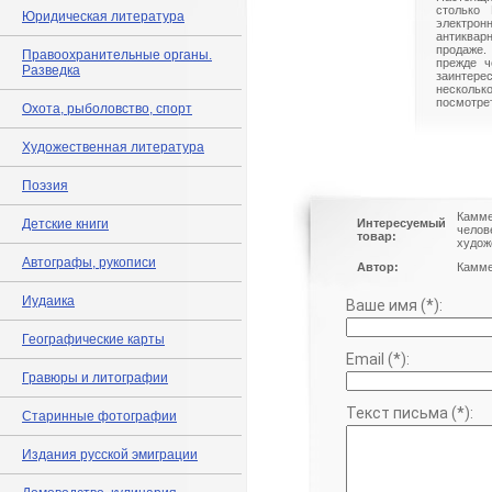
столько 
Юридическая литература
электрон
антиквар
продаже.
Правоохранительные органы.
прежде ч
Разведка
заинте
нескольк
посмотрет
Охота, рыболовство, спорт
Художественная литература
Поэзия
Камме
Детские книги
Интересуемый
челов
товар:
худож
Автографы, рукописи
Автор:
Камме
Иудаика
Ваше имя (*):
Географические карты
Email (*):
Гравюры и литографии
Текст письма (*):
Старинные фотографии
Издания русской эмиграции