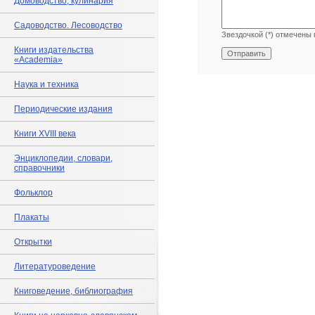
Домоводство, кулинария
Садоводство. Лесоводство
Звездочкой (*) отмечены 
Книги издательства
«Academia»
Наука и техника
Периодические издания
Книги XVIII века
Энциклопедии, словари,
справочники
Фольклор
Плакаты
Открытки
Литературоведение
Книговедение, библиография