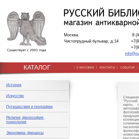
Москва,
8 (
Чистопрудный бульвар, д.14
+7(9
+7(9
info@ru
КАТАЛОГ
|
|
|
О МАГАЗИНЕ
КОНТАКТЫ
СОБЫТИЯ
История
Искусство
Специали
"Русский 
карты, г
Путешествия и география
автогр
фотографи
продукц
Религия, философия,
коллек
психология
сочине
писател
филосо
Экономика, финансы
иллюстри
Настоящи