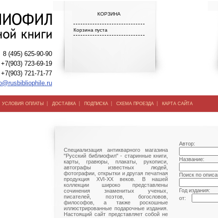
КОРЗИНА
Корзина пуста
8 (495) 625-90-90
+7(903) 723-69-19
+7(903) 721-71-77
o@rusbibliophile.ru
|
|
|
|
|
УСЛОВИЯ ОПЛАТЫ
ДОСТАВКА
ПОДПИСКА
СХЕМА ПРОЕЗДА
КАРТА САЙТА
Автор:
Специализация антикварного магазина
"Русский библиофил" - старинные книги,
Название:
карты, гравюры, плакаты, рукописи,
автографы известных людей,
фотографии, открытки и другая печатная
Поиск по описа
продукция XVI-XX веков. В нашей
коллекции широко представлены
Год издания:
сочинения знаменитых ученых,
писателей, поэтов, богословов,
от:
философов, а также роскошные
иллюстрированные подарочные издания.
Настоящий сайт представляет собой не