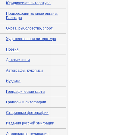
Юридическая литература
Правоохранительные органы.
Разведка
Охота, рыболовство, спорт
Художественная литература
Поэзия
Детские книги
Автографы, рукописи
Иудаика
Географические карты
Гравюры и литографии
Старинные фотографии
Издания русской эмиграции
Домоводство, кулинария