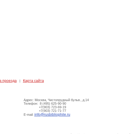
а проезда
Карта сайта
|
Адрес: Москва, Чистопрудный бульв., д.14
Телефон: 8 (495) 625-90-90
+7(903) 723-69-19
+7(903) 721-71-77
info@rusbibliophile.ru
E-mail: