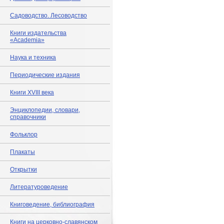
Садоводство. Лесоводство
Книги издательства
«Academia»
Наука и техника
Периодические издания
Книги XVIII века
Энциклопедии, словари,
справочники
Фольклор
Плакаты
Открытки
Литературоведение
Книговедение, библиография
Книги на церковно-славянском