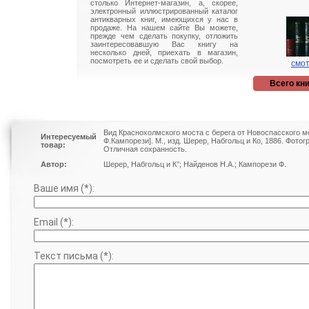
столько Интернет-магазин, а, скорее,
электронный иллюстрированный каталог
антикварных книг, имеющихся у нас в
продаже. На нашем сайте Вы можете,
прежде чем сделать покупку, отложить
заинтересовавшую Вас книгу на
несколько дней, приехать в магазин,
посмотреть ее и сделать свой выбор.
смот
Всего кни
Вид Краснохолмского моста с берега от Новоспасского мон
Интересуемый
Ф.Кампорези]. М., изд. Шерер, Набгольц и Ко, 1886. Фото
товар:
Отличная сохранность.
Автор:
Шерер, Набгольц и К°; Найденов Н.А.; Кампорези Ф.
Ваше имя (*):
Email (*):
Текст письма (*):