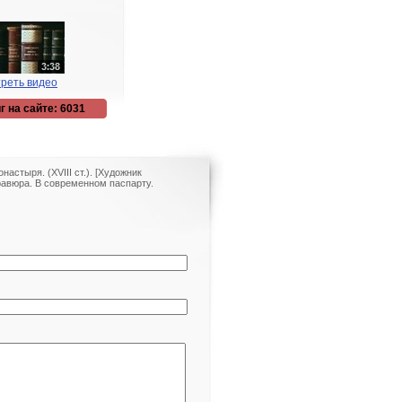
реть видео
г на сайте: 6031
астыря. (XVIII ст.). [Художник
гравюра. В современном паспарту.