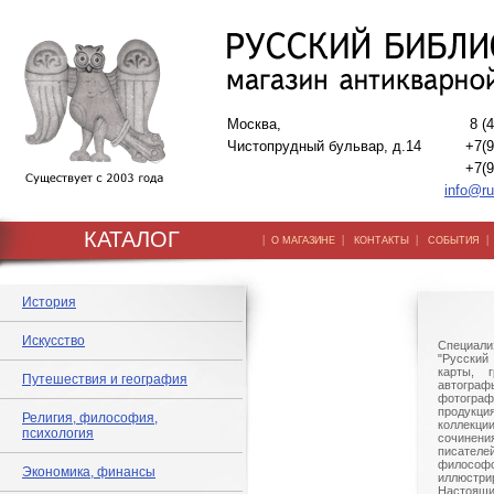
Москва,
8 (
Чистопрудный бульвар, д.14
+7(9
+7(9
info@ru
КАТАЛОГ
|
|
|
О МАГАЗИНЕ
КОНТАКТЫ
СОБЫТИЯ
История
Искусство
Специали
"Русский 
карты, г
Путешествия и география
автогр
фотографи
продукц
Религия, философия,
коллек
психология
сочине
писател
филосо
Экономика, финансы
иллюстри
Настоящи