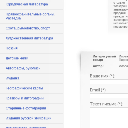
столько 
Юридическая литература
электрон
антиквар
продаже.
Правоохранительные органы.
прежде ч
Разведка
заинте
нескольк
посмотрет
Охота, рыболовство, спорт
Художественная литература
Поэзия
Интересуемый
Илова
Детские книги
товар:
Перво
Автор:
Илова
Автографы, рукописи
Ваше имя (*):
Иудаика
Географические карты
Email (*):
Гравюры и литографии
Текст письма (*):
Старинные фотографии
Издания русской эмиграции