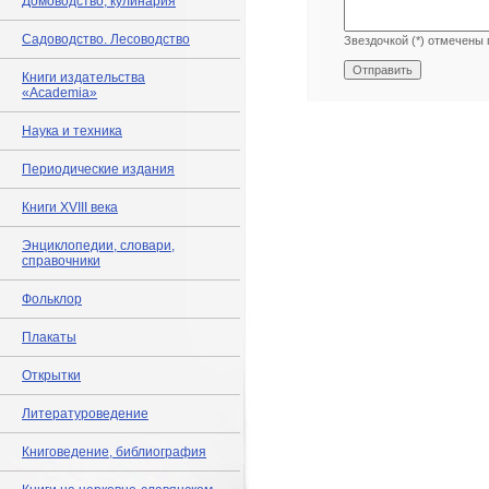
Домоводство, кулинария
Садоводство. Лесоводство
Звездочкой (*) отмечены 
Книги издательства
«Academia»
Наука и техника
Периодические издания
Книги XVIII века
Энциклопедии, словари,
справочники
Фольклор
Плакаты
Открытки
Литературоведение
Книговедение, библиография