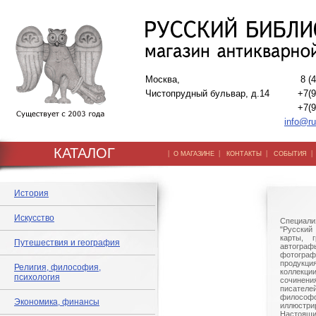
Москва,
8 (
Чистопрудный бульвар, д.14
+7(9
+7(9
info@ru
КАТАЛОГ
|
|
|
О МАГАЗИНЕ
КОНТАКТЫ
СОБЫТИЯ
История
Искусство
Специали
"Русский 
карты, г
Путешествия и география
автогр
фотографи
продукц
Религия, философия,
коллек
психология
сочине
писател
филосо
Экономика, финансы
иллюстри
Настоящи