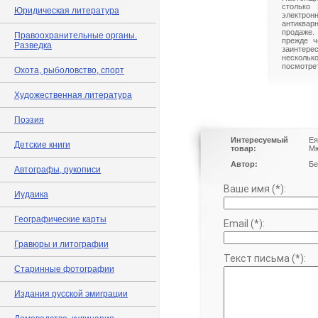
столько 
Юридическая литература
электрон
антиквар
продаже.
Правоохранительные органы.
прежде ч
Разведка
заинте
нескольк
посмотрет
Охота, рыболовство, спорт
Художественная литература
Поэзия
Интересуемый
Ея
Детские книги
товар:
Мю
Автор:
Бе
Автографы, рукописи
Ваше имя (*):
Иудаика
Географические карты
Email (*):
Гравюры и литографии
Текст письма (*):
Старинные фотографии
Издания русской эмиграции