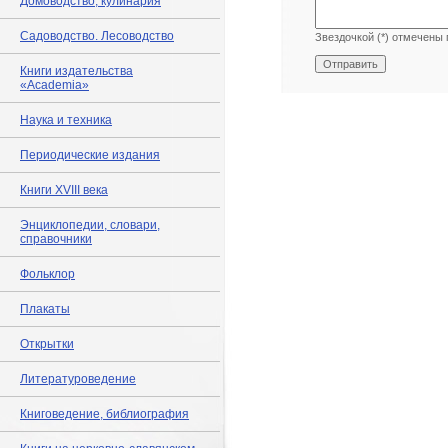
Домоводство, кулинария
Садоводство. Лесоводство
Звездочкой (*) отмечены 
Книги издательства
«Academia»
Наука и техника
Периодические издания
Книги XVIII века
Энциклопедии, словари,
справочники
Фольклор
Плакаты
Открытки
Литературоведение
Книговедение, библиография