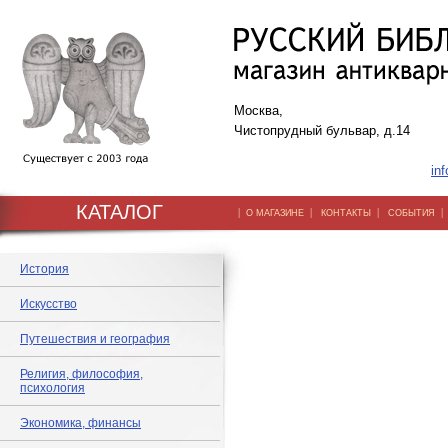
Москва,
Чистопрудный бульвар, д.14
inf
КАТАЛОГ
|
|
|
О МАГАЗИНЕ
КОНТАКТЫ
СОБЫТИЯ
История
Искусство
Путешествия и география
Религия, философия,
психология
Экономика, финансы