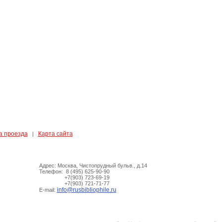
а проезда
Карта сайта
|
Адрес: Москва, Чистопрудный бульв., д.14
Телефон: 8 (495) 625-90-90
+7(903) 723-69-19
+7(903) 721-71-77
info@rusbibliophile.ru
E-mail: