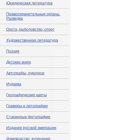
Юридическая литература
Правоохранительные органы.
Разведка
Охота, рыболовство, спорт
Художественная литература
Поэзия
Детские книги
Автографы, рукописи
Иудаика
Географические карты
Гравюры и литографии
Старинные фотографии
Издания русской эмиграции
Домоводство, кулинария