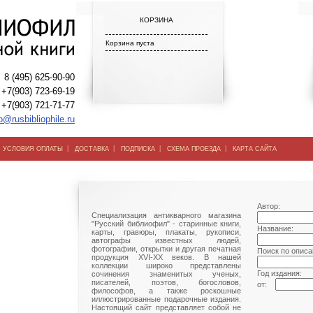
КОРЗИНА
Корзина пуста
8 (495) 625-90-90
+7(903) 723-69-19
+7(903) 721-71-77
o@rusbibliophile.ru
|
|
|
|
|
УСЛОВИЯ ОПЛАТЫ
ДОСТАВКА
ПОДПИСКА
СХЕМА ПРОЕЗДА
КАРТА САЙТА
Автор:
Специализация антикварного магазина
"Русский библиофил" - старинные книги,
Название:
карты, гравюры, плакаты, рукописи,
автографы известных людей,
фотографии, открытки и другая печатная
Поиск по описа
продукция XVI-XX веков. В нашей
коллекции широко представлены
Год издания:
сочинения знаменитых ученых,
писателей, поэтов, богословов,
от:
философов, а также роскошные
иллюстрированные подарочные издания.
Настоящий сайт представляет собой не