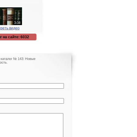
реть видео
г на сайте: 6032
 каталог № 143: Новые
ость.