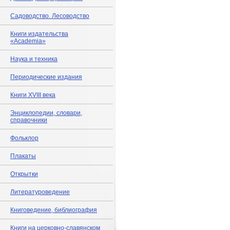
Садоводство. Лесоводство
Книги издательства
«Academia»
Наука и техника
Периодические издания
Книги XVIII века
Энциклопедии, словари,
справочники
Фольклор
Плакаты
Открытки
Литературоведение
Книговедение, библиография
Книги на церковно-славянском