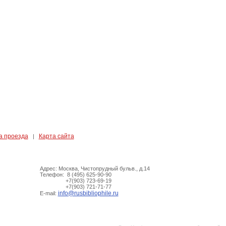
а проезда
Карта сайта
|
Адрес: Москва, Чистопрудный бульв., д.14
Телефон: 8 (495) 625-90-90
+7(903) 723-69-19
+7(903) 721-71-77
info@rusbibliophile.ru
E-mail: