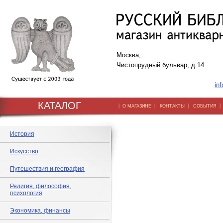
Москва,
Чистопрудный бульвар, д.14
inf
КАТАЛОГ
|
|
|
О МАГАЗИНЕ
КОНТАКТЫ
СОБЫТИЯ
История
Искусство
Путешествия и география
Религия, философия,
психология
Экономика, финансы