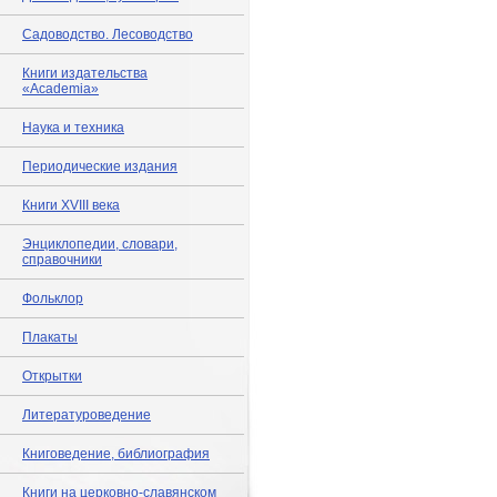
Садоводство. Лесоводство
Книги издательства
«Academia»
Наука и техника
Периодические издания
Книги XVIII века
Энциклопедии, словари,
справочники
Фольклор
Плакаты
Открытки
Литературоведение
Книговедение, библиография
Книги на церковно-славянском