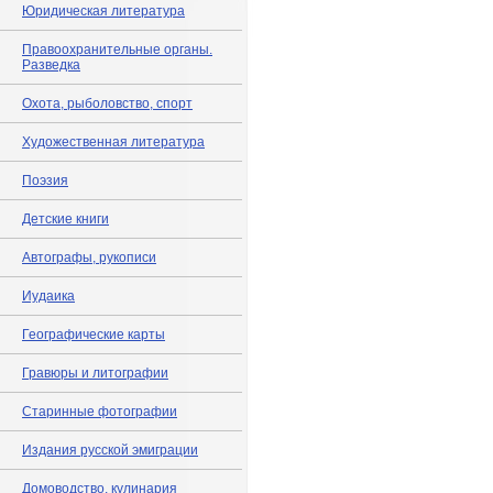
Юридическая литература
Правоохранительные органы.
Разведка
Охота, рыболовство, спорт
Художественная литература
Поэзия
Детские книги
Автографы, рукописи
Иудаика
Географические карты
Гравюры и литографии
Старинные фотографии
Издания русской эмиграции
Домоводство, кулинария