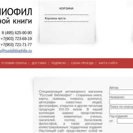
КОРЗИНА
Корзина пуста
8 (495) 625-90-90
+7(903) 723-69-19
+7(903) 721-71-77
o@rusbibliophile.ru
|
|
|
|
|
УСЛОВИЯ ОПЛАТЫ
ДОСТАВКА
ПОДПИСКА
СХЕМА ПРОЕЗДА
КАРТА САЙТА
Автор:
Специализация антикварного магазина
"Русский библиофил" - старинные книги,
Название:
карты, гравюры, плакаты, рукописи,
автографы известных людей,
фотографии, открытки и другая печатная
Поиск по описа
продукция XVI-XX веков. В нашей
коллекции широко представлены
Год издания:
сочинения знаменитых ученых,
писателей, поэтов, богословов,
от:
философов, а также роскошные
иллюстрированные подарочные издания.
Настоящий сайт представляет собой не