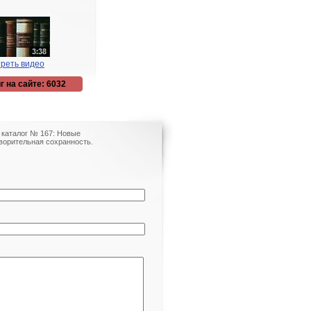
реть видео
г на сайте: 6032
 каталог № 167: Новые
творительная сохранность.