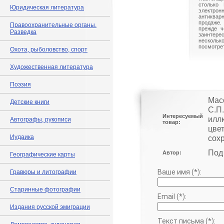
столько 
Юридическая литература
электрон
антиквар
продаже.
Правоохранительные органы.
прежде ч
Разведка
заинте
нескольк
посмотрет
Охота, рыболовство, спорт
Художественная литература
Поэзия
Мас
Детские книги
С.П.
Интересуемый
илл
Автографы, рукописи
товар:
цве
Иудаика
сох
Под
Автор:
Географические карты
Ваше имя (*):
Гравюры и литографии
Старинные фотографии
Email (*):
Издания русской эмиграции
Текст письма (*):