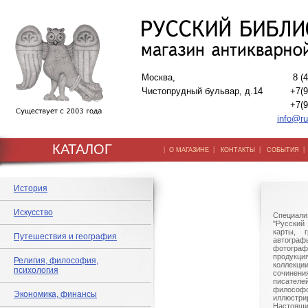
Москва,
8 (
Чистопрудный бульвар, д.14
+7(9
+7(9
info@ru
КАТАЛОГ
|
|
|
О МАГАЗИНЕ
КОНТАКТЫ
СОБЫТИЯ
История
Искусство
Специали
"Русский 
карты, г
Путешествия и география
автогр
фотографи
продукц
Религия, философия,
коллек
психология
сочине
писател
филосо
Экономика, финансы
иллюстри
Настоящи