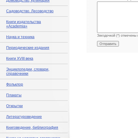
Домоводство, кулинария
Садоводство. Лесоводство
Книги издательства
«Academia»
Звездочкой (*) отмечены 
Наука и техника
Периодические издания
Книги XVIII века
Энциклопедии, словари,
справочники
Фольклор
Плакаты
Открытки
Литературоведение
Книговедение, библиография