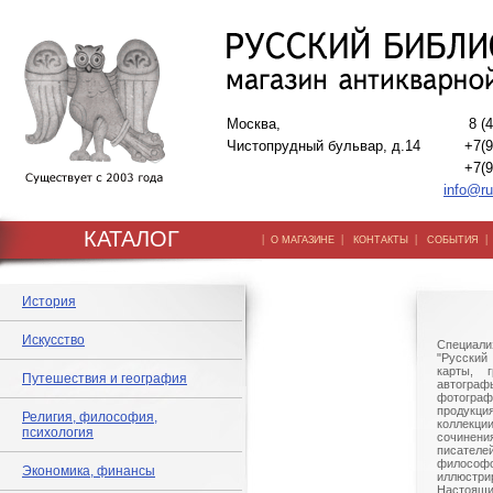
Москва,
8 (
Чистопрудный бульвар, д.14
+7(9
+7(9
info@ru
КАТАЛОГ
|
|
|
О МАГАЗИНЕ
КОНТАКТЫ
СОБЫТИЯ
История
Искусство
Специали
"Русский 
карты, г
Путешествия и география
автогр
фотографи
продукц
Религия, философия,
коллек
психология
сочине
писател
филосо
Экономика, финансы
иллюстри
Настоящи