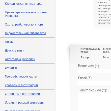
столько 
Юридическая литература
электрон
антиквар
продаже.
Правоохранительные органы.
прежде ч
Разведка
заинте
нескольк
посмотрет
Охота, рыболовство, спорт
Художественная литература
Поэзия
Интересуемый
Е.Ков
Детские книги
товар:
(Спб.
Автор:
Мюнст
Автографы, рукописи
Ваше имя (*):
Иудаика
Географические карты
Email (*):
Гравюры и литографии
Текст письма (*):
Старинные фотографии
Издания русской эмиграции