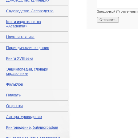
Домоводство, кулинария
Садоводство. Лесоводство
Звездочкой (*) отмечены 
Книги издательства
«Academia»
Наука и техника
Периодические издания
Книги XVIII века
Энциклопедии, словари,
справочники
Фольклор
Плакаты
Открытки
Литературоведение
Книговедение, библиография