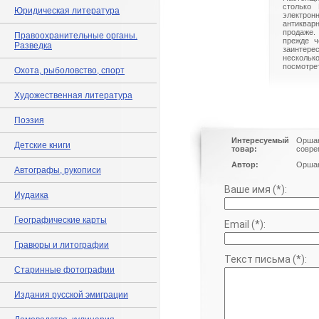
столько 
Юридическая литература
электрон
антиквар
продаже.
Правоохранительные органы.
прежде ч
Разведка
заинте
нескольк
посмотрет
Охота, рыболовство, спорт
Художественная литература
Поэзия
Интересуемый
Оршан
Детские книги
товар:
совре
Автор:
Оршан
Автографы, рукописи
Ваше имя (*):
Иудаика
Географические карты
Email (*):
Гравюры и литографии
Текст письма (*):
Старинные фотографии
Издания русской эмиграции