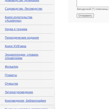
Домоводство, кулинария
Садоводство. Лесоводство
Звездочкой (*) отмечены 
Книги издательства
«Academia»
Наука и техника
Периодические издания
Книги XVIII века
Энциклопедии, словари,
справочники
Фольклор
Плакаты
Открытки
Литературоведение
Книговедение, библиография