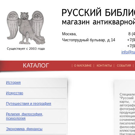
Москва,
8 (
Чистопрудный бульвар, д.14
+7(9
+7(9
info@ru
КАТАЛОГ
|
|
|
О МАГАЗИНЕ
КОНТАКТЫ
СОБЫТИЯ
История
Искусство
Специали
"Русский 
карты, г
Путешествия и география
автогр
фотографи
продукц
Религия, философия,
коллек
психология
сочине
писател
филосо
Экономика, финансы
иллюстри
Настоящи