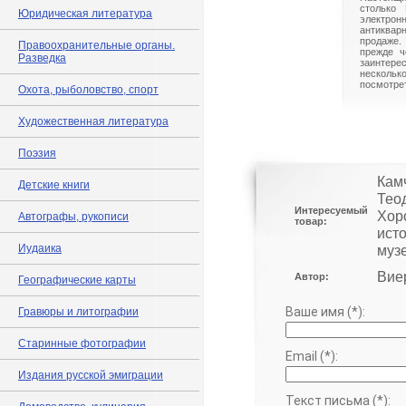
столько 
Юридическая литература
электрон
антиквар
продаже.
Правоохранительные органы.
прежде ч
Разведка
заинте
нескольк
посмотрет
Охота, рыболовство, спорт
Художественная литература
Поэзия
Кам
Детские книги
Теод
Интересуемый
Хор
Автографы, рукописи
товар:
ист
Иудаика
муз
Виер
Автор:
Географические карты
Ваше имя (*):
Гравюры и литографии
Старинные фотографии
Email (*):
Издания русской эмиграции
Текст письма (*):