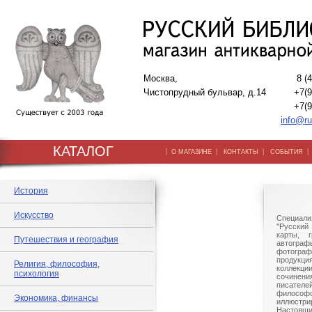
Москва,
8 (
Чистопрудный бульвар, д.14
+7(9
+7(9
info@ru
КАТАЛОГ
|
|
|
О МАГАЗИНЕ
КОНТАКТЫ
СОБЫТИЯ
История
Искусство
Специали
"Русский 
карты, г
Путешествия и география
автогр
фотографи
продукц
Религия, философия,
коллек
психология
сочине
писател
филосо
Экономика, финансы
иллюстри
Настоящи