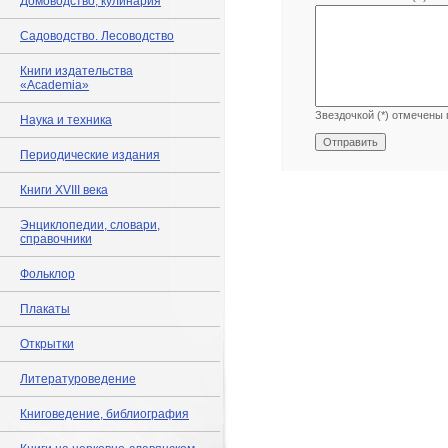
Домоводство, кулинария
Садоводство. Лесоводство
Книги издательства
«Academia»
Звездочкой (*) отмечены 
Наука и техника
Периодические издания
Книги XVIII века
Энциклопедии, словари,
справочники
Фольклор
Плакаты
Открытки
Литературоведение
Книговедение, библиография