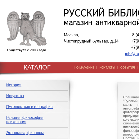
Москва,
8 (
Чистопрудный бульвар, д.14
+7(9
+7(9
info@ru
КАТАЛОГ
|
|
|
О МАГАЗИНЕ
КОНТАКТЫ
СОБЫТИЯ
История
Искусство
Специали
"Русский 
карты, г
Путешествия и география
автогр
фотографи
продукц
Религия, философия,
коллек
психология
сочине
писател
филосо
Экономика, финансы
иллюстри
Настоящи