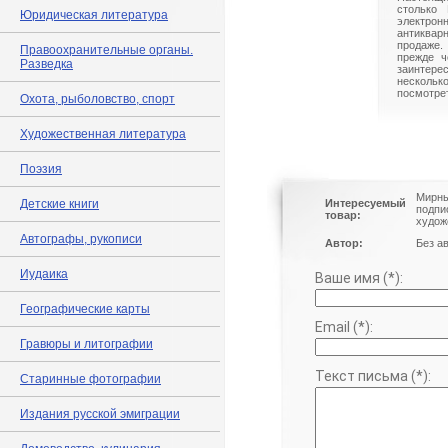
столько 
Юридическая литература
электрон
антиквар
продаже.
Правоохранительные органы.
прежде ч
Разведка
заинте
нескольк
посмотрет
Охота, рыболовство, спорт
Художественная литература
Поэзия
Мирны
Детские книги
Интересуемый
подпи
товар:
худож
Автографы, рукописи
Автор:
Без а
Иудаика
Ваше имя (*):
Географические карты
Email (*):
Гравюры и литографии
Текст письма (*):
Старинные фотографии
Издания русской эмиграции