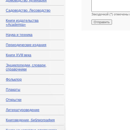
Домоводство, кулинария
Садоводство. Лесоводство
Звездочкой (*) отмечены 
Книги издательства
«Academia»
Наука и техника
Периодические издания
Книги XVIII века
Энциклопедии, словари,
справочники
Фольклор
Плакаты
Открытки
Литературоведение
Книговедение, библиография