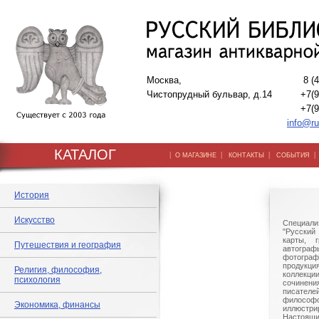
Москва,
8 (
Чистопрудный бульвар, д.14
+7(9
+7(9
info@ru
КАТАЛОГ
|
|
|
О МАГАЗИНЕ
КОНТАКТЫ
СОБЫТИЯ
История
Искусство
Специали
"Русский 
карты, г
Путешествия и география
автогр
фотографи
продукц
Религия, философия,
коллек
психология
сочине
писател
филосо
Экономика, финансы
иллюстри
Настоящи