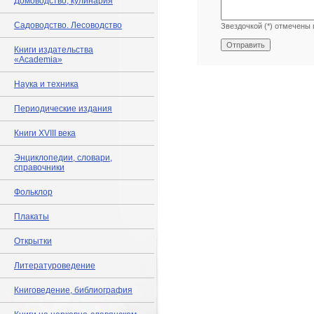
Домоводство, кулинария
Садоводство. Лесоводство
Звездочкой (*) отмечены 
Книги издательства
«Academia»
Наука и техника
Периодические издания
Книги XVIII века
Энциклопедии, словари,
справочники
Фольклор
Плакаты
Открытки
Литературоведение
Книговедение, библиография