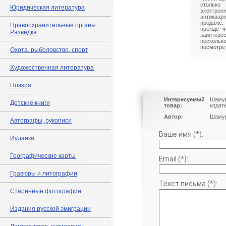
столько 
Юридическая литература
электрон
антиквар
продаже.
Правоохранительные органы.
прежде ч
Разведка
заинте
нескольк
посмотрет
Охота, рыболовство, спорт
Художественная литература
Поэзия
Интересуемый
Шамур
Детские книги
товар:
издат
Автор:
Шаму
Автографы, рукописи
Ваше имя (*):
Иудаика
Географические карты
Email (*):
Гравюры и литографии
Текст письма (*):
Старинные фотографии
Издания русской эмиграции