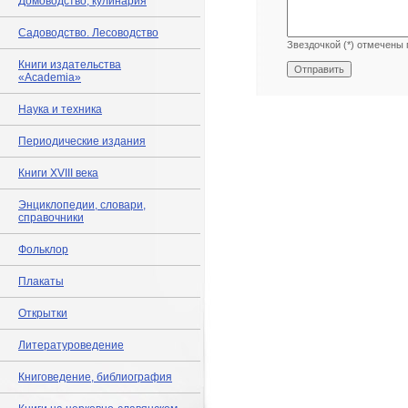
Домоводство, кулинария
Садоводство. Лесоводство
Звездочкой (*) отмечены 
Книги издательства
«Academia»
Наука и техника
Периодические издания
Книги XVIII века
Энциклопедии, словари,
справочники
Фольклор
Плакаты
Открытки
Литературоведение
Книговедение, библиография