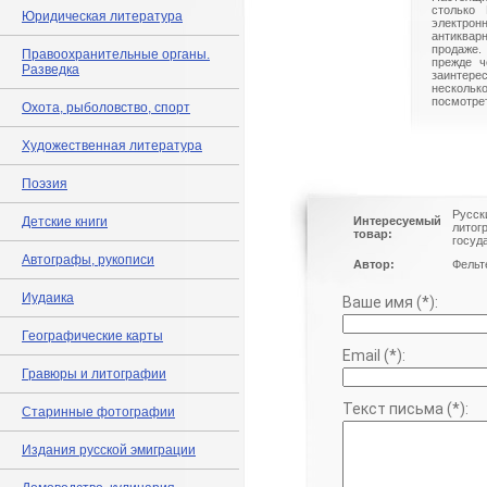
столько 
Юридическая литература
электрон
антиквар
продаже.
Правоохранительные органы.
прежде ч
Разведка
заинте
нескольк
посмотрет
Охота, рыболовство, спорт
Художественная литература
Поэзия
Русски
Детские книги
Интересуемый
литог
товар:
госуд
Автографы, рукописи
Автор:
Фельт
Иудаика
Ваше имя (*):
Географические карты
Email (*):
Гравюры и литографии
Текст письма (*):
Старинные фотографии
Издания русской эмиграции