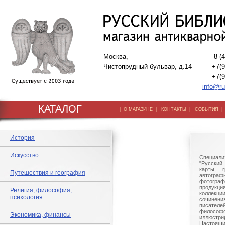
Москва,
8 (
Чистопрудный бульвар, д.14
+7(9
+7(9
info@ru
КАТАЛОГ
|
|
|
О МАГАЗИНЕ
КОНТАКТЫ
СОБЫТИЯ
История
Искусство
Специали
"Русский 
карты, г
Путешествия и география
автогр
фотографи
продукц
Религия, философия,
коллек
психология
сочине
писател
филосо
Экономика, финансы
иллюстри
Настоящи