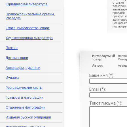
столько 
Юридическая литература
электрон
антиквар
продаже.
Правоохранительные органы.
прежде ч
Разведка
заинте
нескольк
посмотрет
Охота, рыболовство, спорт
Художественная литература
Поэзия
Интересуемый
Верхн
Детские книги
товар:
Фотог
Автор:
Аванц
Автографы, рукописи
Ваше имя (*):
Иудаика
Географические карты
Email (*):
Гравюры и литографии
Текст письма (*):
Старинные фотографии
Издания русской эмиграции