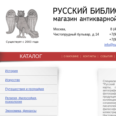
Москва,
8 (
Чистопрудный бульвар, д.14
+7(9
+7(9
info@ru
КАТАЛОГ
|
|
|
О МАГАЗИНЕ
КОНТАКТЫ
СОБЫТИЯ
История
Искусство
Специали
"Русский 
карты, г
Путешествия и география
автогр
фотографи
продукц
Религия, философия,
коллек
психология
сочине
писател
филосо
Экономика, финансы
иллюстри
Настоящи