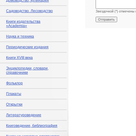
Домоводство, кулинария
Садоводство. Лесоводство
Звездочкой (*) отмечены 
Книги издательства
«Academia»
Наука и техника
Периодические издания
Книги XVIII века
Энциклопедии, словари,
справочники
Фольклор
Плакаты
Открытки
Литературоведение
Книговедение, библиография