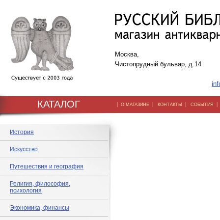
Москва,
Чистопрудный бульвар, д.14
inf
КАТАЛОГ
|
|
|
О МАГАЗИНЕ
КОНТАКТЫ
СОБЫТИЯ
История
Искусство
Путешествия и география
Религия, философия,
психология
Экономика, финансы