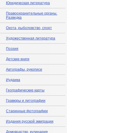
Юридическая литература
Правоохранительные органы.
Разведка
Охота, рыболовство, спорт
Художественная литература
Поэзия
Детские книги
Автографы, рукописи
Иудаика
Географические карты
Гравюры и литографии
Старинные фотографии
Издания русской эмиграции
Домоводство, кулинария