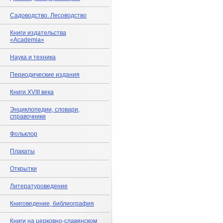
Садоводство. Лесоводство
Книги издательства
«Academia»
Наука и техника
Периодические издания
Книги XVIII века
Энциклопедии, словари,
справочники
Фольклор
Плакаты
Открытки
Литературоведение
Книговедение, библиография
Книги на церковно-славянском