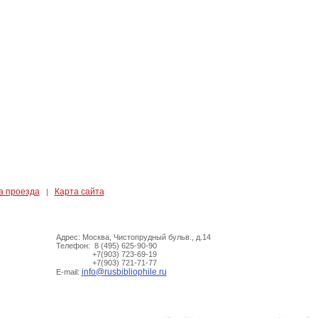
а проезда
Карта сайта
|
Адрес: Москва, Чистопрудный бульв., д.14
Телефон: 8 (495) 625-90-90
+7(903) 723-69-19
+7(903) 721-71-77
info@rusbibliophile.ru
E-mail: