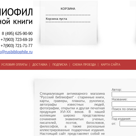
КОРЗИНА
Корзина пуста
8 (495) 625-90-90
+7(903) 723-69-19
+7(903) 721-71-77
o@rusbibliophile.ru
|
|
|
|
|
УСЛОВИЯ ОПЛАТЫ
ДОСТАВКА
ПОДПИСКА
СХЕМА ПРОЕЗДА
КАРТА САЙТА
Автор:
Специализация антикварного магазина
"Русский библиофил" - старинные книги,
Название:
карты, гравюры, плакаты, рукописи,
автографы известных людей,
фотографии, открытки и другая печатная
Поиск по описа
продукция XVI-XX веков. В нашей
коллекции широко представлены
Год издания:
сочинения знаменитых ученых,
писателей, поэтов, богословов,
от:
философов, а также роскошные
иллюстрированные подарочные издания.
Настоящий сайт представляет собой не