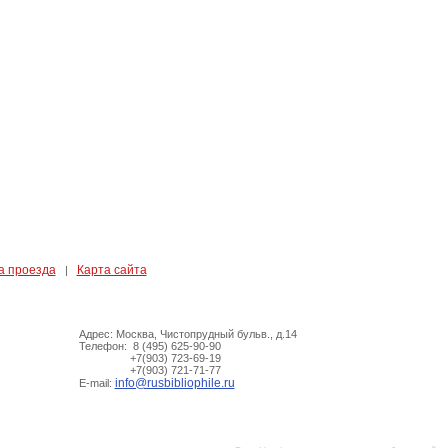
а проезда
Карта сайта
|
Адрес: Москва, Чистопрудный бульв., д.14
Телефон: 8 (495) 625-90-90
+7(903) 723-69-19
+7(903) 721-71-77
info@rusbibliophile.ru
E-mail: