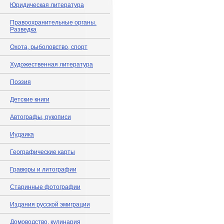
Юридическая литература
Правоохранительные органы.
Разведка
Охота, рыболовство, спорт
Художественная литература
Поэзия
Детские книги
Автографы, рукописи
Иудаика
Географические карты
Гравюры и литографии
Старинные фотографии
Издания русской эмиграции
Домоводство, кулинария