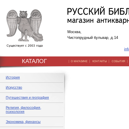
Москва,
Чистопрудный бульвар, д.14
inf
КАТАЛОГ
|
|
|
О МАГАЗИНЕ
КОНТАКТЫ
СОБЫТИЯ
История
Искусство
Путешествия и география
Религия, философия,
психология
Экономика, финансы