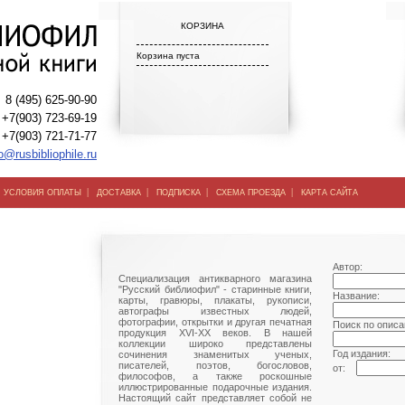
КОРЗИНА
Корзина пуста
8 (495) 625-90-90
+7(903) 723-69-19
+7(903) 721-71-77
o@rusbibliophile.ru
|
|
|
|
|
УСЛОВИЯ ОПЛАТЫ
ДОСТАВКА
ПОДПИСКА
СХЕМА ПРОЕЗДА
КАРТА САЙТА
Автор:
Специализация антикварного магазина
"Русский библиофил" - старинные книги,
Название:
карты, гравюры, плакаты, рукописи,
автографы известных людей,
фотографии, открытки и другая печатная
Поиск по описа
продукция XVI-XX веков. В нашей
коллекции широко представлены
Год издания:
сочинения знаменитых ученых,
писателей, поэтов, богословов,
от:
философов, а также роскошные
иллюстрированные подарочные издания.
Настоящий сайт представляет собой не