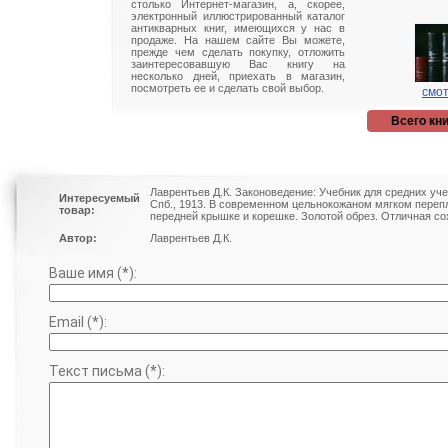
столько Интернет-магазин, а, скорее,
электронный иллюстрированный каталог
антикварных книг, имеющихся у нас в
продаже. На нашем сайте Вы можете,
прежде чем сделать покупку, отложить
заинтересовавшую Вас книгу на
несколько дней, приехать в магазин,
посмотреть ее и сделать свой выбор.
смот
Всего кни
Лаврентьев Д.К. Законоведение: Учебник для средних уч
Интересуемый
Спб., 1913. В современном цельнокожаном мягком переп
товар:
передней крышке и корешке. Золотой обрез. Отличная со
Автор:
Лаврентьев Д.К.
Ваше имя (*):
Email (*):
Текст письма (*):