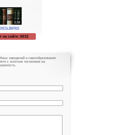
реть видео
г на сайте: 6032
ебных заведений и самообразования.
лете с золотым тиснением на
хранность.