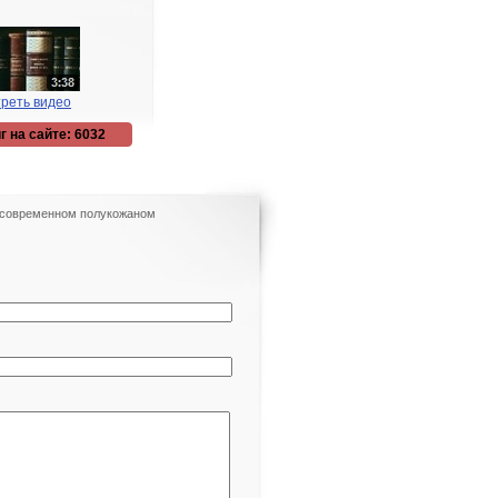
реть видео
г на сайте: 6032
В современном полукожаном