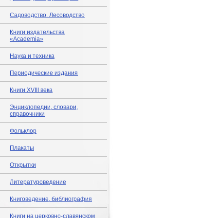
Садоводство. Лесоводство
Книги издательства
«Academia»
Наука и техника
Периодические издания
Книги XVIII века
Энциклопедии, словари,
справочники
Фольклор
Плакаты
Открытки
Литературоведение
Книговедение, библиография
Книги на церковно-славянском