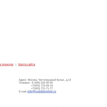
а проезда
Карта сайта
|
Адрес: Москва, Чистопрудный бульв., д.14
Телефон: 8 (495) 625-90-90
+7(903) 723-69-19
+7(903) 721-71-77
info@rusbibliophile.ru
E-mail: