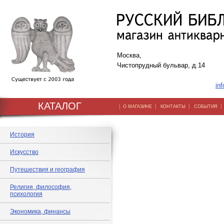
Москва,
Чистопрудный бульвар, д.14
inf
КАТАЛОГ
|
|
|
О МАГАЗИНЕ
КОНТАКТЫ
СОБЫТИЯ
История
Искусство
Путешествия и география
Религия, философия,
психология
Экономика, финансы