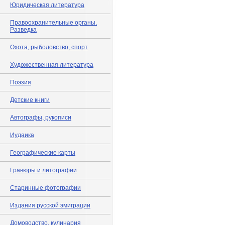
Юридическая литература
Правоохранительные органы.
Разведка
Охота, рыболовство, спорт
Художественная литература
Поэзия
Детские книги
Автографы, рукописи
Иудаика
Географические карты
Гравюры и литографии
Старинные фотографии
Издания русской эмиграции
Домоводство, кулинария