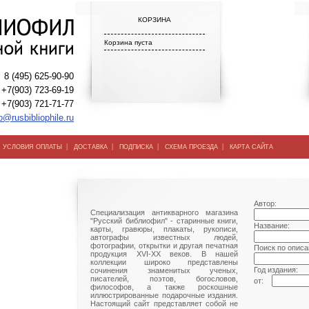
КОРЗИНА
Корзина пуста
8 (495) 625-90-90
+7(903) 723-69-19
+7(903) 721-71-77
o@rusbibliophile.ru
|
|
|
|
|
УСЛОВИЯ ОПЛАТЫ
ДОСТАВКА
ПОДПИСКА
СХЕМА ПРОЕЗДА
КАРТА САЙТА
Автор:
Специализация антикварного магазина
"Русский библиофил" - старинные книги,
Название:
карты, гравюры, плакаты, рукописи,
автографы известных людей,
фотографии, открытки и другая печатная
Поиск по описа
продукция XVI-XX веков. В нашей
коллекции широко представлены
Год издания:
сочинения знаменитых ученых,
писателей, поэтов, богословов,
от:
философов, а также роскошные
иллюстрированные подарочные издания.
Настоящий сайт представляет собой не