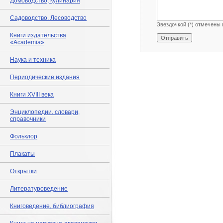
Домоводство, кулинария
Садоводство. Лесоводство
Звездочкой (*) отмечены 
Книги издательства
«Academia»
Наука и техника
Периодические издания
Книги XVIII века
Энциклопедии, словари,
справочники
Фольклор
Плакаты
Открытки
Литературоведение
Книговедение, библиография