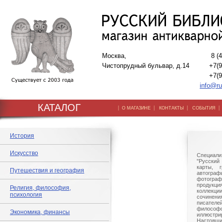
Москва,
8 (
Чистопрудный бульвар, д.14
+7(9
+7(9
info@ru
КАТАЛОГ
|
|
|
О МАГАЗИНЕ
КОНТАКТЫ
СОБЫТИЯ
История
Искусство
Специали
"Русский 
карты, г
Путешествия и география
автогр
фотографи
продукц
Религия, философия,
коллек
психология
сочине
писател
филосо
Экономика, финансы
иллюстри
Настоящи