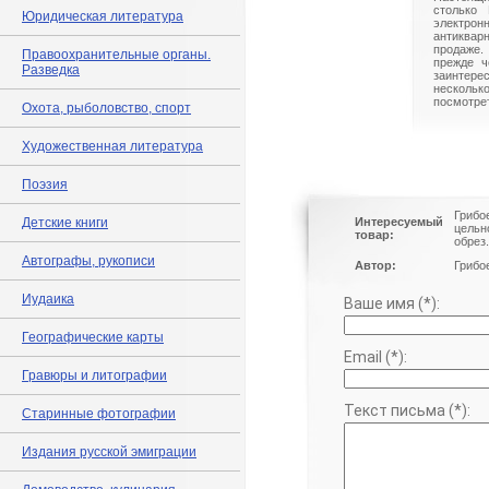
столько 
Юридическая литература
электрон
антиквар
продаже.
Правоохранительные органы.
прежде ч
Разведка
заинте
нескольк
посмотрет
Охота, рыболовство, спорт
Художественная литература
Поэзия
Грибо
Детские книги
Интересуемый
цельн
товар:
обрез
Автографы, рукописи
Автор:
Грибо
Иудаика
Ваше имя (*):
Географические карты
Email (*):
Гравюры и литографии
Текст письма (*):
Старинные фотографии
Издания русской эмиграции