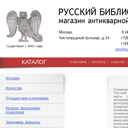
Москва,
8 (
Чистопрудный бульвар, д.14
+7(9
+7(9
info@ru
КАТАЛОГ
|
|
|
О МАГАЗИНЕ
КОНТАКТЫ
СОБЫТИЯ
История
Искусство
Специали
"Русский 
карты, г
Путешествия и география
автогр
фотографи
продукц
Религия, философия,
коллек
психология
сочине
писател
филосо
Экономика, финансы
иллюстри
Настоящи