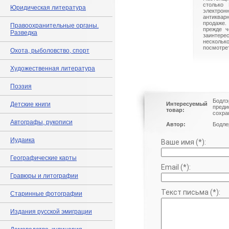
столько 
Юридическая литература
электрон
антиквар
продаже.
Правоохранительные органы.
прежде ч
Разведка
заинте
нескольк
посмотрет
Охота, рыболовство, спорт
Художественная литература
Поэзия
Бодлэ
Детские книги
Интересуемый
преди
товар:
сохра
Автографы, рукописи
Автор:
Бодле
Иудаика
Ваше имя (*):
Географические карты
Email (*):
Гравюры и литографии
Текст письма (*):
Старинные фотографии
Издания русской эмиграции