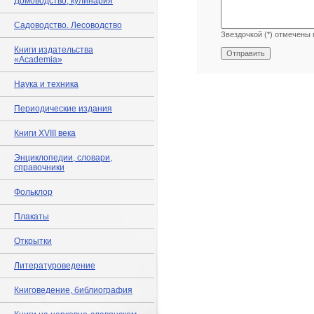
Домоводство, кулинария
Садоводство. Лесоводство
Звездочкой (*) отмечены 
Книги издательства
«Academia»
Наука и техника
Периодические издания
Книги XVIII века
Энциклопедии, словари,
справочники
Фольклор
Плакаты
Открытки
Литературоведение
Книговедение, библиография