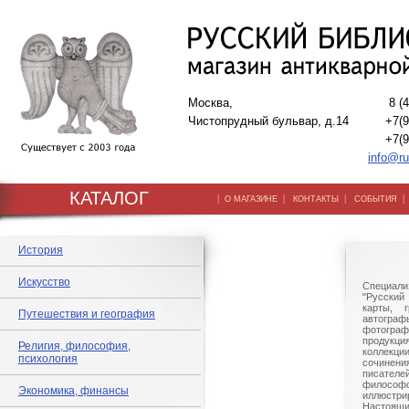
Москва,
8 (
Чистопрудный бульвар, д.14
+7(9
+7(9
info@ru
КАТАЛОГ
|
|
|
О МАГАЗИНЕ
КОНТАКТЫ
СОБЫТИЯ
История
Искусство
Специали
"Русский 
карты, г
Путешествия и география
автогр
фотографи
продукц
Религия, философия,
коллек
психология
сочине
писател
филосо
Экономика, финансы
иллюстри
Настоящи