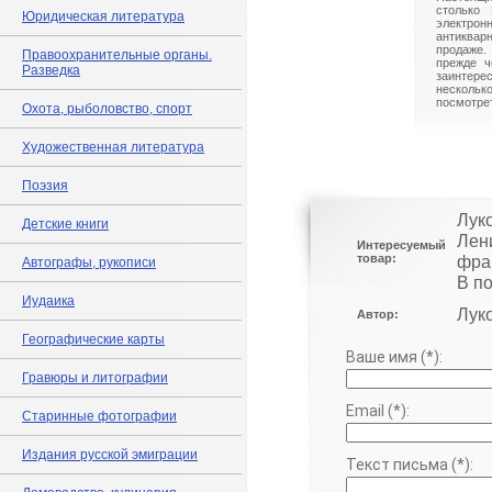
столько 
Юридическая литература
электрон
антиквар
продаже.
Правоохранительные органы.
прежде ч
Разведка
заинте
нескольк
посмотрет
Охота, рыболовство, спорт
Художественная литература
Поэзия
Луко
Детские книги
Лен
Интересуемый
товар:
фра
Автографы, рукописи
В п
Иудаика
Луко
Автор:
Географические карты
Ваше имя (*):
Гравюры и литографии
Email (*):
Старинные фотографии
Издания русской эмиграции
Текст письма (*):