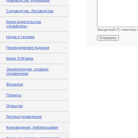
Домоводство, кулинария
Садоводство. Лесоводство
Книги издательства
«Academia»
Звездочкой (*) отмечены 
Наука и техника
Периодические издания
Книги XVIII века
Энциклопедии, словари,
справочники
Фольклор
Плакаты
Открытки
Литературоведение
Книговедение, библиография