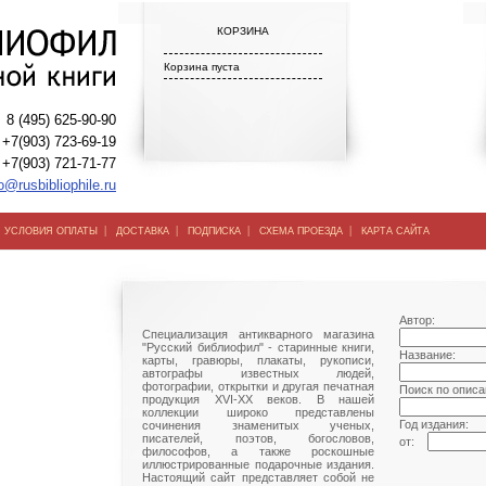
КОРЗИНА
Корзина пуста
8 (495) 625-90-90
+7(903) 723-69-19
+7(903) 721-71-77
o@rusbibliophile.ru
|
|
|
|
|
УСЛОВИЯ ОПЛАТЫ
ДОСТАВКА
ПОДПИСКА
СХЕМА ПРОЕЗДА
КАРТА САЙТА
Автор:
Специализация антикварного магазина
"Русский библиофил" - старинные книги,
Название:
карты, гравюры, плакаты, рукописи,
автографы известных людей,
фотографии, открытки и другая печатная
Поиск по описа
продукция XVI-XX веков. В нашей
коллекции широко представлены
Год издания:
сочинения знаменитых ученых,
писателей, поэтов, богословов,
от:
философов, а также роскошные
иллюстрированные подарочные издания.
Настоящий сайт представляет собой не