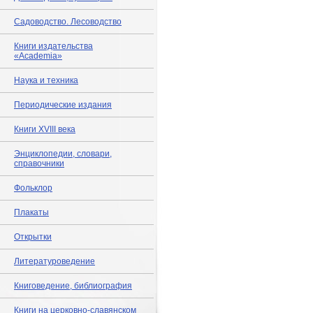
Садоводство. Лесоводство
Книги издательства
«Academia»
Наука и техника
Периодические издания
Книги XVIII века
Энциклопедии, словари,
справочники
Фольклор
Плакаты
Открытки
Литературоведение
Книговедение, библиография
Книги на церковно-славянском