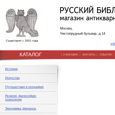
Москва,
Чистопрудный бульвар, д.14
inf
КАТАЛОГ
|
|
|
О МАГАЗИНЕ
КОНТАКТЫ
СОБЫТИЯ
История
Искусство
Путешествия и география
Религия, философия,
психология
Экономика, финансы