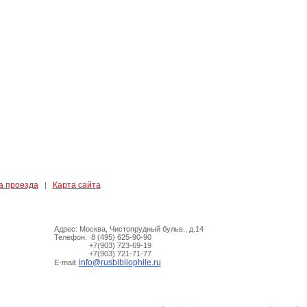
а проезда
Карта сайта
|
Адрес: Москва, Чистопрудный бульв., д.14
Телефон: 8 (495) 625-90-90
+7(903) 723-69-19
+7(903) 721-71-77
info@rusbibliophile.ru
E-mail: