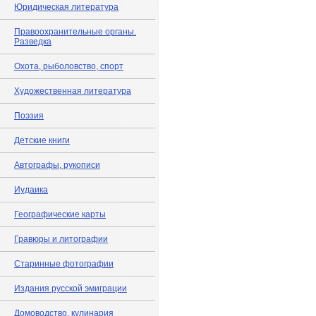
Юридическая литература
Правоохранительные органы.
Разведка
Охота, рыболовство, спорт
Художественная литература
Поэзия
Детские книги
Автографы, рукописи
Иудаика
Географические карты
Гравюры и литографии
Старинные фотографии
Издания русской эмиграции
Домоводство, кулинария