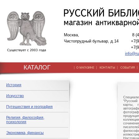
Москва,
8 (
Чистопрудный бульвар, д.14
+7(9
+7(9
info@ru
КАТАЛОГ
|
|
|
О МАГАЗИНЕ
КОНТАКТЫ
СОБЫТИЯ
История
Искусство
Специали
"Русский 
карты, г
Путешествия и география
автогр
фотографи
продукц
Религия, философия,
коллек
психология
сочине
писател
филосо
Экономика, финансы
иллюстри
Настоящи