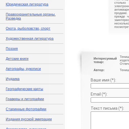
столько 
Юридическая литература
электрон
антиквар
продаже.
Правоохранительные органы.
прежде ч
Разведка
заинте
нескольк
посмотрет
Охота, рыболовство, спорт
Художественная литература
Поэзия
Тениш
Детские книги
Интересуемый
издат
товар:
Отлич
Автографы, рукописи
Автор:
Тениш
Иудаика
Ваше имя (*):
Географические карты
Email (*):
Гравюры и литографии
Текст письма (*):
Старинные фотографии
Издания русской эмиграции