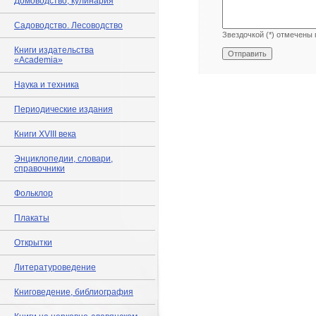
Домоводство, кулинария
Садоводство. Лесоводство
Звездочкой (*) отмечены 
Книги издательства
«Academia»
Наука и техника
Периодические издания
Книги XVIII века
Энциклопедии, словари,
справочники
Фольклор
Плакаты
Открытки
Литературоведение
Книговедение, библиография