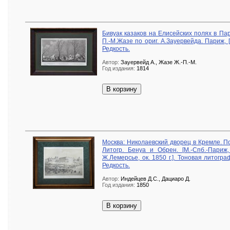
Бивуак казаков на Елисейских полях в Пар
П.-М.Жазе по ориг. А.Зауервейда. Париж, 
Редкость.
Автор:
Зауервейд А., Жазе Ж.-П.-М.
Год издания:
1814
В корзину
Москва: Николаевский дворец в Кремле. П
Литогр. Бенуа и Обрен. [М.-Спб.-Париж
Ж.Лемерсье, ок. 1850 г.]. Тоновая литогр
Редкость.
Автор:
Индейцев Д.С., Дациаро Д.
Год издания:
1850
В корзину