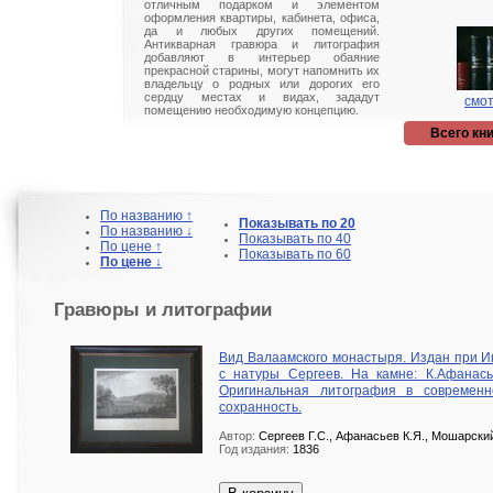
отличным подарком и элементом
оформления квартиры, кабинета, офиса,
да и любых других помещений.
Антикварная гравюра и литография
добавляют в интерьер обаяние
прекрасной старины, могут напомнить их
владельцу о родных или дорогих его
сердцу местах и видах, зададут
смот
помещению необходимую концепцию.
Всего кни
По названию ↑
Показывать по 20
По названию ↓
Показывать по 40
По цене ↑
Показывать по 60
По цене ↓
Гравюры и литографии
Вид Валаамского монастыря. Издан при Иг
с натуры Сергеев. На камне: К.Афанасье
Оригинальная литография в современ
сохранность.
Автор:
Сергеев Г.С., Афанасьев К.Я., Мошарски
Год издания:
1836