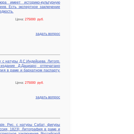
вюра имеет историко-культурную
еев. Есть экспертное заключение
едкость.
Цена:
275000 руб.
задать вопрос
у с натуры Д.С.Индейцева. Литогр.
 издание Д.Дациаро; отпечатано
афия в раме и бархатном паспарту.
Цена:
275000 руб.
задать вопрос
e. Рис. с натуры Сабат, фигуры
ссия, 1823]. Литография в раме и
кспертное заключение Российской