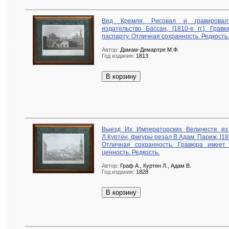
Вид Кремля. Рисовал и гравировал 
издательство Бассан, [1810-е гг.]. Гра
паспарту. Отличная сохранность. Редкость.
Автор:
Дамам-Демартре М.Ф.
Год издания:
1813
В корзину
Выезд Их Императорских Величеств из
Л.Куртен, фигуры резал В.Адам. Париж, [18
Отличная сохранность. Гравюра имеет
ценность. Редкость.
Автор:
Граф А., Куртен Л., Адам В.
Год издания:
1828
В корзину