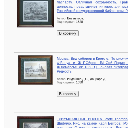
паспарту. Отличная сохранность. Гра
ценность, представляет интерес для муз
Российской государственной библиотеки. Р
Автор:
Без автора.
Год издания:
1828
В корзину
Москва: Вид соборов в Кремле. По рисунк
Ф.Бенуа и Ж.-Г.Обрен. [М.-Спб.-Париж,
Ж.Лемерсье, ок. 1850 г.]. Тоновая литогр
Редкость.
Автор:
Индейцев Д.С., Дациаро Д.
Год издания:
1850
В корзину
ТРИУМФАЛЬНЫЕ ВОРОТА. Porte Triomphal
Шифляр. Рис. на камне Карл Беггров. [Ро
паспарту. Отличная сохранность. Есть э