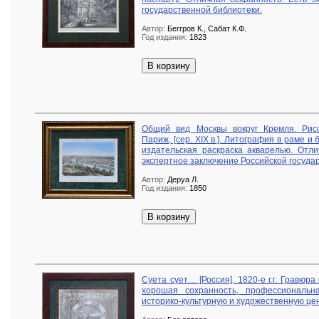
государственной библиотеки.
Автор:
Беггров К., Сабат К.Ф.
Год издания:
1823
В корзину
Общий вид Москвы вокруг Кремля. Рис
Париж, [сер. XIX в.]. Литография в раме 
издательская раскраска акварелью. Отли
экспертное заключение Российской госуда
Автор:
Деруа Л.
Год издания:
1850
В корзину
Суета сует… [Россия], 1820-е г.г. Гравюр
хорошая сохранность, профессиональн
историко-культурную и художественную цен