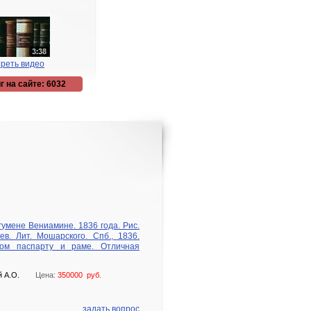
реть видео
г на сайте: 6032
умене Вениамине. 1836 года. Рис.
в. Лит. Мошарского. Спб., 1836.
ном паспарту и раме. Отличная
й А.О.
Цена:
350000 руб.
задать вопрос