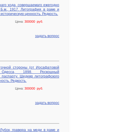
наго хода, совершаемаго ежегодно
Б.м., 1917. Литография в раме и
историческую ценность. Редкость.
Цена:
300000 руб.
задать вопрос
точной стороны (от Иосафатовой
десса, 1898. Роскошный
 паспарту. Шедевр литографского
ость. Редкость.
Цена:
300000 руб.
задать вопрос
 Лубок, гравюра на меди в раме и