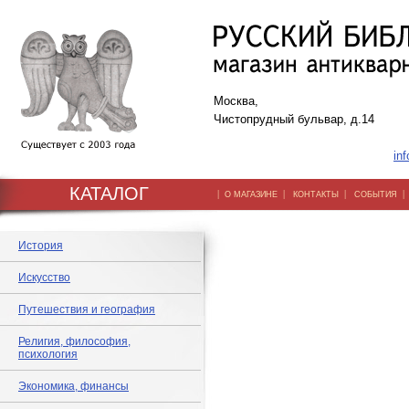
Москва,
Чистопрудный бульвар, д.14
inf
КАТАЛОГ
|
|
|
О МАГАЗИНЕ
КОНТАКТЫ
СОБЫТИЯ
История
Искусство
Путешествия и география
Религия, философия,
психология
Экономика, финансы