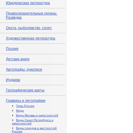
Юридическая литература
Правоохранительные органы.
Разведка
Охота, рыболовство, спорт
Художественная литература
Поэзия
Детские книги
Автографы, рукописи
Иудаика
Географические карты
Гравюры и литографии
♦
Типы России
♦
Мода
♦
Виды Москвы и окрестностей
♦
Виды Санкт-Петербурга и
окрестностей
♦
Виды городов и местностей
России