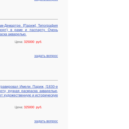
ам-Демартре. [Париж], Типография
офорт) в раме и паспарту. Очень
аска акварелью.
Цена:
325000 руб.
задать вопрос
гравировал Имели. Париж, [1830-е
арту, ручная раскраска акварелью,
ет художественную и историческую
Цена:
325000 руб.
задать вопрос