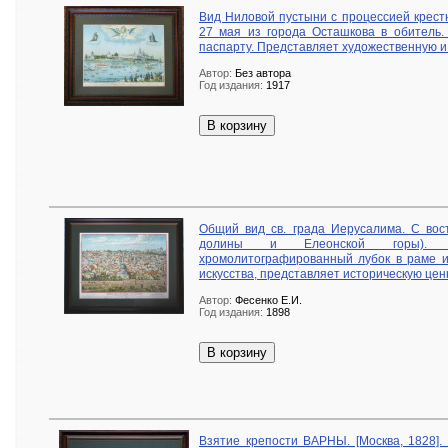
Вид Ниловой пустыни с процессией крест
27 мая из города Осташкова в обитель. 
паспарту. Представляет художественную и 
Автор:
Без автора
Год издания:
1917
В корзину
Общий вид св. града Иерусалима. С вос
долины и Елеонской горы). О
хромолитографированный лубок в раме и
искусства, представляет историческую ценн
Автор:
Фесенко Е.И.
Год издания:
1898
В корзину
Взятие крепости ВАРНЫ. [Москва, 1828].