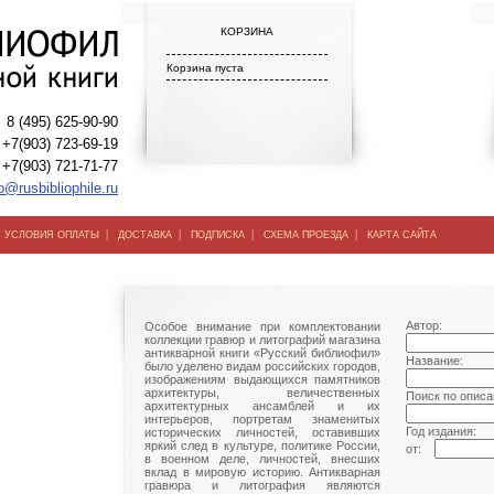
КОРЗИНА
Корзина пуста
8 (495) 625-90-90
+7(903) 723-69-19
+7(903) 721-71-77
o@rusbibliophile.ru
|
|
|
|
|
УСЛОВИЯ ОПЛАТЫ
ДОСТАВКА
ПОДПИСКА
СХЕМА ПРОЕЗДА
КАРТА САЙТА
Автор:
Особое внимание при комплектовании
коллекции гравюр и литографий магазина
антикварной книги «Русский библиофил»
Название:
было уделено видам российских городов,
изображениям выдающихся памятников
архитектуры, величественных
Поиск по описа
архитектурных ансамблей и их
интерьеров, портретам знаменитых
Год издания:
исторических личностей, оставивших
яркий след в культуре, политике России,
от:
в военном деле, личностей, внесших
вклад в мировую историю. Антикварная
гравюра и литография являются