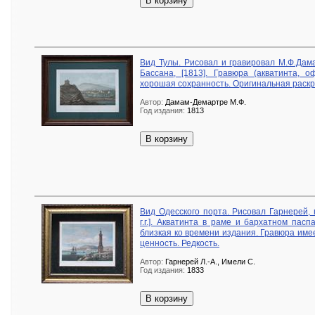
В корзину
Вид Тулы. Рисовал и гравировал М.Ф.Дам
Бассана, [1813]. Гравюра (акватинта, 
хорошая сохранность. Оригинальная раскр
Автор:
Дамам-Демартре М.Ф.
Год издания:
1813
В корзину
Вид Одесского порта. Рисовал Гарнерей, 
г.г.]. Акватинта в раме и бархатном пасп
близкая ко времени издания. Гравюра име
ценность. Редкость.
Автор:
Гарнерей Л.-А., Имели С.
Год издания:
1833
В корзину