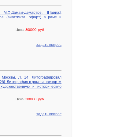
М.Ф.Дамам-Демартре. [Париж],
вюра (акватинта, офорт) в раме и
Цена:
300000 руб.
задать вопрос
 Москвы. Л. 14. Литографировал
28]. Литография в раме и паспарту.
 художественную и историческую
Цена:
300000 руб.
задать вопрос