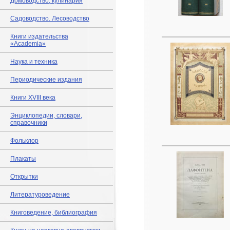
Домоводство, кулинария
Садоводство. Лесоводство
Книги издательства
«Academia»
Наука и техника
Периодические издания
Книги XVIII века
Энциклопедии, словари,
справочники
Фольклор
Плакаты
Открытки
Литературоведение
Книговедение, библиография