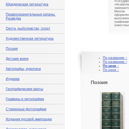
«Госуда
Юридическая литература
«Acade
эмигран
Многие
Правоохранительные органы.
оформлен
Разведка
выполнен
графикам
известных
Охота, рыболовство, спорт
Художественная литература
Поэзия
По названию ↑
Детские книги
По названию ↓
По цене ↑
Автографы, рукописи
По цене ↓
Иудаика
Поэзия
Географические карты
Гравюры и литографии
Старинные фотографии
Издания русской эмиграции