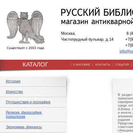
Москва,
8 (
Чистопрудный бульвар, д.14
+7(9
+7(9
info@ru
КАТАЛОГ
|
|
|
О МАГАЗИНЕ
КОНТАКТЫ
СОБЫТИЯ
История
Искусство
В раздел
прижизнен
Путешествия и география
серебряно
среди ко
А.Блока,
Религия, философия,
и многих 
альманах
психология
издания 
Предст
Экономика, финансы
советски
«Альц