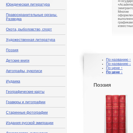
«Госуда
Юридическая литература
«Acade
эмигран
Многие
Правоохранительные органы.
оформлен
Разведка
выполнен
графикам
известных
Охота, рыболовство, спорт
Художественная литература
Поэзия
По названию ↑
Детские книги
По названию ↓
По цене ↑
Автографы, рукописи
По цене ↓
Иудаика
Поэзия
Географические карты
Гравюры и литографии
Старинные фотографии
Издания русской эмиграции