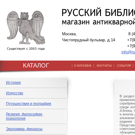
Москва,
8 (
Чистопрудный бульвар, д.14
+7(9
+7(9
info@ru
КАТАЛОГ
|
|
|
О МАГАЗИНЕ
КОНТАКТЫ
СОБЫТИЯ
История
Искусство
В раздел
прижизнен
Путешествия и география
серебряно
среди ко
А.Блока,
Религия, философия,
и многих 
альманах
психология
издания 
Предст
Экономика, финансы
советски
«Альц