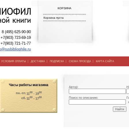
КОРЗИНА
Корзина пуста
8 (495) 625-90-90
+7(903) 723-69-19
+7(903) 721-71-77
o@rusbibliophile.ru
|
|
|
|
|
УСЛОВИЯ ОПЛАТЫ
ДОСТАВКА
ПОДПИСКА
СХЕМА ПРОЕЗДА
КАРТА САЙТА
Часы работы магазина
Автор:
Н
00
00
пн.-пт.
11
- 19
00
00
Поиск по описанию:
Г
сб.
11
- 17
о