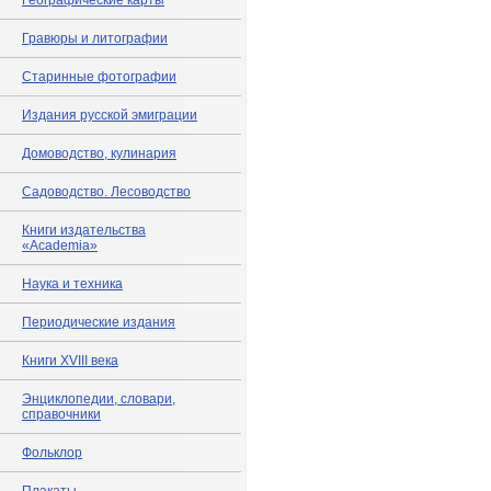
Географические карты
Гравюры и литографии
Старинные фотографии
Издания русской эмиграции
Домоводство, кулинария
Садоводство. Лесоводство
Книги издательства
«Academia»
Наука и техника
Периодические издания
Книги XVIII века
Энциклопедии, словари,
справочники
Фольклор