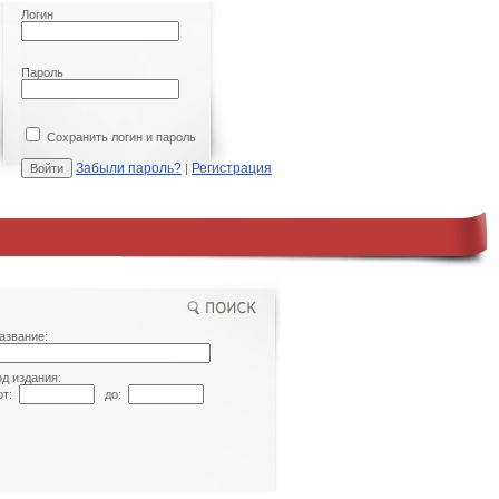
Логин
Пароль
Сохранить логин и пароль
Забыли пароль?
Регистрация
|
азвание:
од издания:
т:
до: