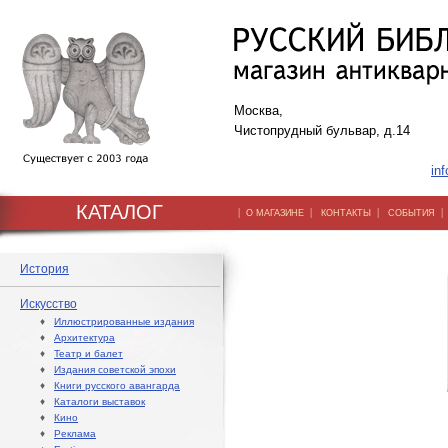
Москва,
Чистопрудный бульвар, д.14
inf
КАТАЛОГ
|
|
|
О МАГАЗИНЕ
КОНТАКТЫ
СОБЫТИЯ
История
Искусство
♦
Иллюстрированные издания
♦
Архитектура
♦
Театр и балет
♦
Издания советской эпохи
♦
Книги русского авангарда
♦
Каталоги выставок
♦
Кино
♦
Реклама