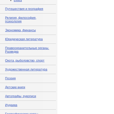
♦
Erotica
Путешествия и география
Религия, философия,
психология
Экономика, финансы
Юридическая литература
Правоохранительные органы.
Разведка
Охота, рыболовство, спорт
Художественная литература
Поэзия
Детские книги
Автографы, рукописи
Иудаика