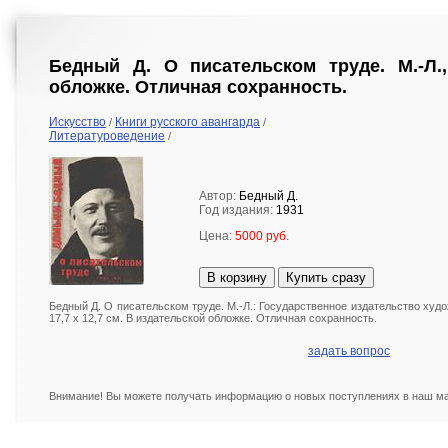
Бедный Д. О писательском труде. М.-Л.,
обложке. Отличная сохранность.
Искусство
Книги русского авангарда
/
/
Литературоведение
/
Автор:
Бедный Д.
Год издания:
1931
Цена:
5000 руб.
В корзину
Купить сразу
Бедный Д. О писательском труде. М.-Л.: Государственное издательство худож
17,7 х 12,7 см. В издательской обложке. Отличная сохранность.
задать вопрос
Внимание! Вы можете получать информацию о новых поступлениях в наш маг