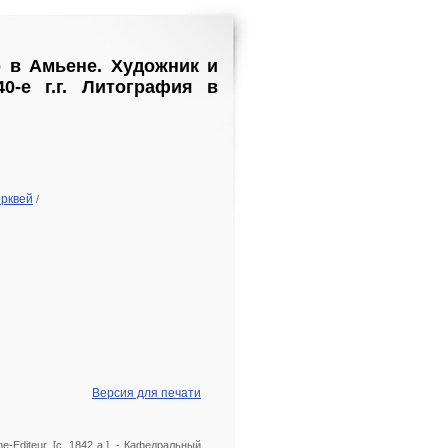
р в Амьене. Художник и
0-е г.г. Литография в
ерквей
/
Версия для печати
phe-Editeur, [c. 1842 a.]. - Кафедральный