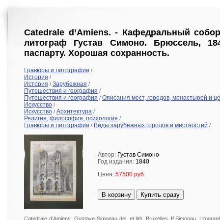
Catedrale d’Amiens. - Кафедральный собо
литограф Густав Симоно. Брюссель, 184
паспарту. Хорошая сохранность.
Гравюры и литографии
/
История
/
История
Зарубежная
/
/
Путешествия и география
/
Путешествия и география
Описания мест, городов, монастырей и ц
/
Искусство
/
Искусство
Архитектура
/
/
Религия, философия, психология
/
Гравюры и литографии
Виды зарубежных городов и местностей
/
/
Автор:
Густав Симоно
Год издания:
1840
Цена:
57500 руб.
В корзину
Купить сразу
Catedrale d’Amiens. Gustave Simonau del. et lith. Bruxelles, P.Simonau, Litogra