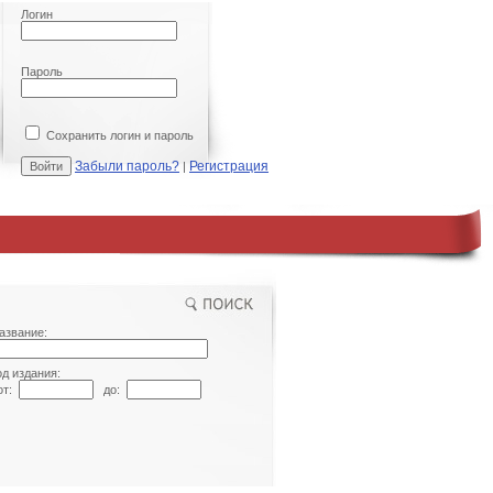
Логин
Пароль
Сохранить логин и пароль
Забыли пароль?
Регистрация
|
азвание:
од издания:
т:
до: