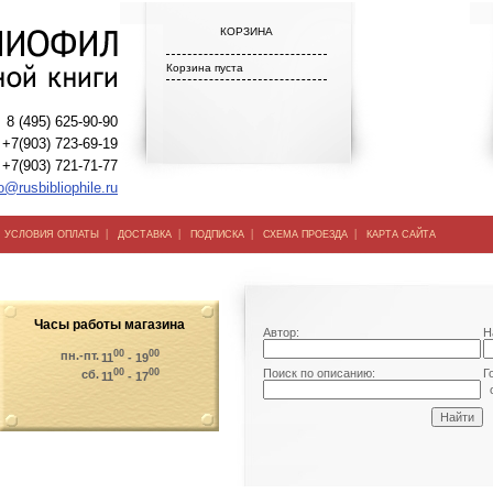
КОРЗИНА
Корзина пуста
8 (495) 625-90-90
+7(903) 723-69-19
+7(903) 721-71-77
o@rusbibliophile.ru
|
|
|
|
|
УСЛОВИЯ ОПЛАТЫ
ДОСТАВКА
ПОДПИСКА
СХЕМА ПРОЕЗДА
КАРТА САЙТА
Часы работы магазина
Автор:
Н
00
00
пн.-пт.
11
- 19
00
00
Поиск по описанию:
Г
сб.
11
- 17
о