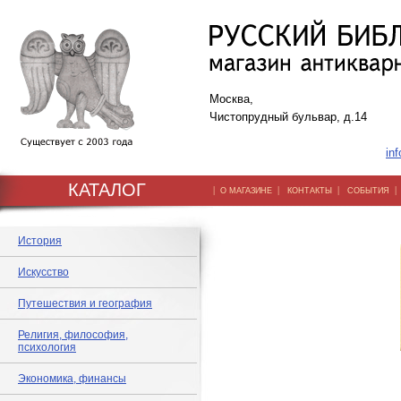
Москва,
Чистопрудный бульвар, д.14
inf
КАТАЛОГ
|
|
|
О МАГАЗИНЕ
КОНТАКТЫ
СОБЫТИЯ
История
Искусство
Путешествия и география
Религия, философия,
психология
Экономика, финансы