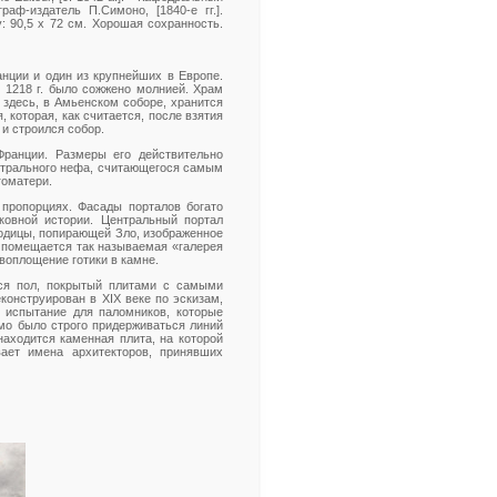
аф-издатель П.Симоно, [1840-е гг.].
у: 90,5 х 72 см. Хорошая сохранность.
нции и один из крупнейших в Европе.
в 1218 г. было сожжено молнией. Храм
о здесь, в Амьенском соборе, хранится
 которая, как считается, после взятия
 и строился собор.
ранции. Размеры его действительно
ентрального нефа, считающегося самым
гоматери.
пропорциях. Фасады порталов богато
овной истории. Центральный портал
родицы, попирающей Зло, изображенное
м помещается так называемая «галерея
воплощение готики в камне.
тся пол, покрытый плитами с самыми
конструирован в XIX веке по эскизам,
е испытание для паломников, которые
мо было строго придерживаться линий
аходится каменная плита, на которой
вает имена архитекторов, принявших