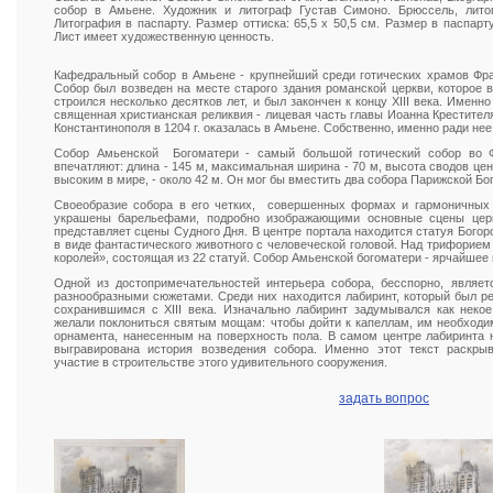
собор в Амьене. Художник и литограф Густав Симоно. Брюссель, литогр
Литография в паспарту. Размер оттиска: 65,5 х 50,5 см. Размер в паспарт
Лист имеет художественную ценность.
Кафедральный собор в Амьене - крупнейший среди готических храмов Фра
Собор был возведен на месте старого здания романской церкви, которое 
строился несколько десятков лет, и был закончен к концу XIII века. Именн
священная христианская реликвия - лицевая часть главы Иоанна Крестителя,
Константинополя в 1204 г. оказалась в Амьене. Собственно, именно ради нее
Собор Амьенской Богоматери - самый большой готический собор во Ф
впечатляют: длина - 145 м, максимальная ширина - 70 м, высота сводов ц
высоким в мире, - около 42 м. Он мог бы вместить два собора Парижской Бо
Своеобразие собора в его четких, совершенных формах и гармоничных 
украшены барельефами, подробно изображающими основные сцены церк
представляет сцены Судного Дня. В центре портала находится статуя Бого
в виде фантастического животного с человеческой головой. Над трифорие
королей», состоящая из 22 статуй. Собор Амьенской богоматери - ярчайшее 
Одной из достопримечательностей интерьера собора, бесспорно, являе
разнообразными сюжетами. Среди них находится лабиринт, который был ре
сохранившимся с XIII века. Изначально лабиринт задумывался как неко
желали поклониться святым мощам: чтобы дойти к капеллам, им необходи
орнамента, нанесенным на поверхность пола. В самом центре лабиринта н
выгравирована история возведения собора. Именно этот текст раскры
участие в строительстве этого удивительного сооружения.
задать вопрос