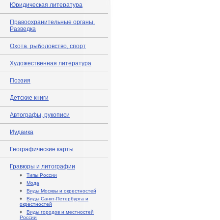
Юридическая литература
Правоохранительные органы.
Разведка
Охота, рыболовство, спорт
Художественная литература
Поэзия
Детские книги
Автографы, рукописи
Иудаика
Географические карты
Гравюры и литографии
♦
Типы России
♦
Мода
♦
Виды Москвы и окрестностей
♦
Виды Санкт-Петербурга и
окрестностей
♦
Виды городов и местностей
России