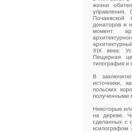
жизни обител
управления, 
Почаевской 
донаторов и н
момент ар
архитектурног
архитектурный
XIX века: У
Пещерная це
типография и 
В заключите
источники, 
польских кор
полученными м
Некоторые илл
на дереве. Ч
сделанных с 
ксилографом 