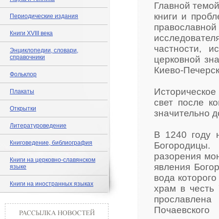
Главной темой
книги и проб
Периодические издания
православн
Книги XVIII века
исследовате
частности, и
Энциклопедии, словари,
справочники
церковной зн
Киево-Печерск
Фольклор
Историческое
Плакаты
свет после к
Открытки
значительно д
Литературоведение
В 1240 году 
Книговедение, библиография
Богородицы.
разорения мо
Книги на церковно-славянском
явления Богор
языке
вода которого
Книги на иностранных языках
храм в честь
прославлен
Почаевског