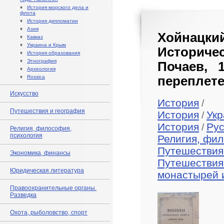
♦
История морского дела и
флота
♦
История дипломатии
♦
Азия
Хойнацкий
♦
Кавказ
♦
Украина и Крым
Историче
♦
История образования
♦
Этнография
Почаев, 
♦
Археология
♦
Rossica
переплете
Искусство
История
/
Путешествия и география
История
Укр
/
История
Рус
/
Религия, философия,
психология
Религия, фил
Путешествия
Экономика, финансы
Путешествия
Юридическая литература
монастырей 
Правоохранительные органы.
Разведка
Охота, рыболовство, спорт