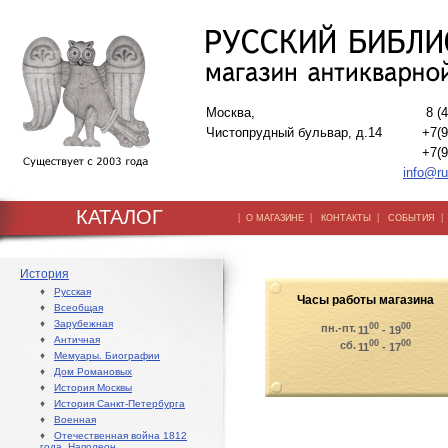
Москва,
8 (
Чистопрудный бульвар, д.14
+7(9
+7(9
info@ru
КАТАЛОГ
|
|
|
О МАГАЗИНЕ
КОНТАКТЫ
СОБЫТИЯ
История
♦
Русская
Часы работы магазина
♦
Всеобщая
♦
Зарубежная
00
00
пн.-пт.
11
- 19
♦
Античная
00
00
сб.
11
- 17
♦
Мемуары. Биографии
♦
Дом Романовых
♦
История Москвы
♦
История Санкт-Петербурга
♦
Военная
♦
Отечественная война 1812
года. Наполеон