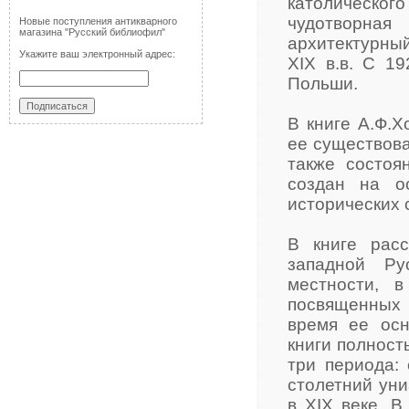
католическо
чудотворная
Новые поступления антикварного
магазина "Русский библиофил"
архитектурный
Укажите ваш электронный адрес:
XIX в.в. С 19
Польши.
В книге А.Ф.Х
ее существова
также состоя
создан на о
исторических
В книге рас
западной Ру
местности, 
посвященных 
время ее осн
книги полност
три периода: 
столетний уни
в XIX веке. В