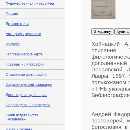
Художественная литература
Поэзия
Детские книги
В корзину
Купить
Автографы, рукописи
Хойнацкий А.
Иудаика
описание. 
Географические карты
филологическ
дополненный
Гравюры и литографии
Почаевской Л
Старинные фотографии
Лавры, 1897. 
полукожаном п
Издания русской эмиграции
и РНБ указаны 
Библиография:
Домоводство, кулинария
Садоводство. Лесоводство
Андрей Федоро
Книги издательства
«Academia»
протоиерей, 
богословия в
Наука и техника