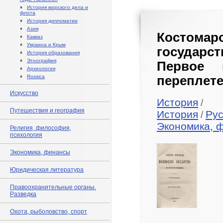
♦
История морского дела и
флота
♦
История дипломатии
♦
Азия
Костомар
♦
Кавказ
♦
Украина и Крым
государств
♦
История образования
♦
Этнография
Первое 
♦
Археология
♦
Rossica
переплете
Искусство
История
/
Путешествия и география
История
Рус
/
Экономика, 
Религия, философия,
психология
Экономика, финансы
Юридическая литература
Правоохранительные органы.
Разведка
Охота, рыболовство, спорт