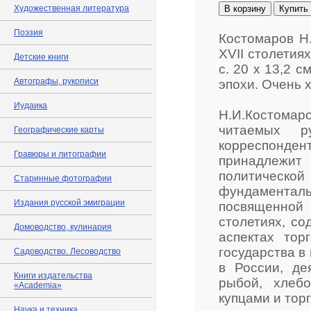
Художественная литература
В корзину
Купить
Поэзия
Костомаров Н.
XVII столетиях
Детские книги
с. 20 х 13,2 
Автографы, рукописи
эпохи. Очень 
Иудаика
Н.И.Костомар
читаемых ру
Географические карты
корреспонде
Гравюры и литографии
принадлежи
политической
Старинные фотографии
фундамента
Издания русской эмиграции
посвященной 
столетиях, с
Домоводство, кулинария
аспектах тор
государства в
Садоводство. Лесоводство
в России, де
Книги издательства
рыбой, хлеб
«Academia»
купцами и тор
Наука и техника