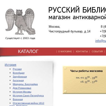
Москва,
8 (
Чистопрудный бульвар, д.14
+7(9
+7(9
info@ru
КАТАЛОГ
|
|
|
О МАГАЗИНЕ
КОНТАКТЫ
СОБЫТИЯ
История
♦
Русская
Часы работы магазина
♦
Всеобщая
♦
Зарубежная
00
00
пн.-пт.
11
- 19
♦
Античная
00
00
сб.
11
- 17
♦
Мемуары. Биографии
♦
Дом Романовых
♦
История Москвы
♦
История Санкт-Петербурга
♦
Военная
♦
Отечественная война 1812
года. Наполеон