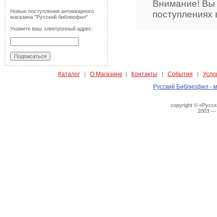
Внимание! Вы
Новые поступления антикварного
поступлениях 
магазина "Русский библиофил"
Укажите ваш электронный адрес:
Каталог
О Магазине
Контакты
События
Усло
|
|
|
|
Русский Библиофил - м
copyright © «Русс
2003 —