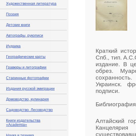
Художественная литература
Поэзия
Детские книги
Автографы, рукописи
Иудаика
Краткий истор
Спб., тип. А.С
Географические карты
издание. В ц
Гравюры и литографии
обрез. Муа
сохранность.
Старинные фотографии
Украинск. ф
Издания русской эмиграции
подписи.
Домоводство, кулинария
Библиография:
Садоводство. Лесоводство
Алтайский го
Книги издательства
«Academia»
Канцелярия 
существовавш
Наука и техника