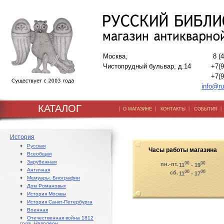
Москва,
8 (
Чистопрудный бульвар, д.14
+7(9
+7(9
info@ru
КАТАЛОГ
|
|
|
О МАГАЗИНЕ
КОНТАКТЫ
СОБЫТИЯ
История
♦
Русская
Часы работы магазина
♦
Всеобщая
♦
Зарубежная
00
00
пн.-пт.
11
- 19
♦
Античная
00
00
сб.
11
- 17
♦
Мемуары. Биографии
♦
Дом Романовых
♦
История Москвы
♦
История Санкт-Петербурга
♦
Военная
♦
Отечественная война 1812
года. Наполеон