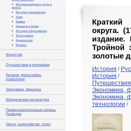
♦
История морского дела и
флота
♦
История дипломатии
♦
Азия
Краткий
♦
Кавказ
♦
Украина и Крым
округа. (
♦
История образования
♦
Этнография
издание.
♦
Археология
♦
Rossica
Тройной 
золотые 
Искусство
Путешествия и география
История
Рус
/
История
/
Религия, философия,
психология
Путешествия
Экономика, 
Экономика, финансы
Экономика, 
Юридическая литература
технологии
/
Правоохранительные органы.
Разведка
Охота, рыболовство, спорт