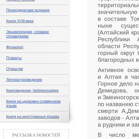
территориаль
Периодические издания
значительную 
в составе То
Книги XVIII века
ныне сущес
(Алтайский кр
Энциклопедии, словари,
справочники
Республики 
области Респу
Фольклор
горный округ
Плакаты
благородных м
Открытки
Активное осв
и Алтая в ча
Литературоведение
Горное дело н
Демидова, о
Книговедение, библиография
и Змеиногорск
Книги на церковно-славянском
по названию с
языке
смерти А.Дем
Книги на иностранных языках
заводов - Алт
а рудники и з
В число мет