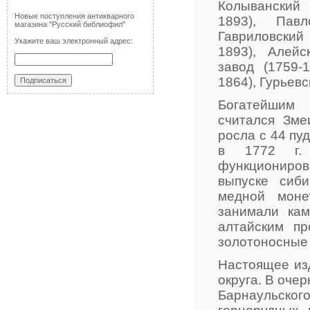
Колыванский 
Новые поступления антикварного
1893), Павл
магазина "Русский библиофил"
Гавриловс
Укажите ваш электронный адрес:
1893), Алейс
завод (1759-
1864), Гурьевс
Богатейшим 
считался Зме
росла с 44 пуд
в 1772 г. 
функциониро
выпуске сиби
медной моне
занимали кам
алтайским п
золотоносные 
Настоящее из
округа. В оче
Барнаульского