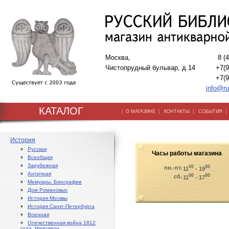
Москва,
8 (
Чистопрудный бульвар, д.14
+7(9
+7(9
info@ru
КАТАЛОГ
|
|
|
О МАГАЗИНЕ
КОНТАКТЫ
СОБЫТИЯ
История
♦
Русская
Часы работы магазина
♦
Всеобщая
♦
Зарубежная
00
00
пн.-пт.
11
- 19
♦
Античная
00
00
сб.
11
- 17
♦
Мемуары. Биографии
♦
Дом Романовых
♦
История Москвы
♦
История Санкт-Петербурга
♦
Военная
♦
Отечественная война 1812
года. Наполеон