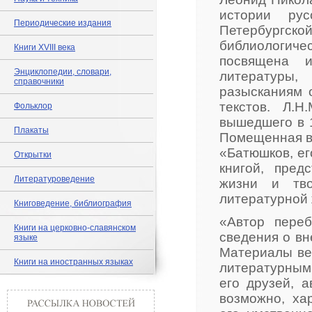
истории рус
Периодические издания
Петербургск
библиологиче
Книги XVIII века
посвящена и
Энциклопедии, словари,
литературы
справочники
разысканиям о
текстов. Л.
Фольклор
вышедшего в 1
Плакаты
Помещенная в 
«Батюшков, ег
Открытки
книгой, пред
Литературоведение
жизни и тво
литературной 
Книговедение, библиография
«Автор пере
Книги на церковно-славянском
сведения о вн
языке
Материалы вес
Книги на иностранных языках
литературным
его друзей, 
возможно, ха