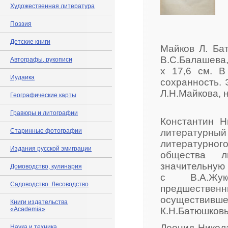
Художественная литература
Поэзия
Детские книги
Майков Л. Бат
В.С.Балашева, 
Автографы, рукописи
х 17,6 см. В
Иудаика
сохранность. 
Л.Н.Майкова, 
Географические карты
Гравюры и литографии
Константин Н
Старинные фотографии
литературны
литературно
Издания русской эмиграции
общества л
значительну
Домоводство, кулинария
с В.А.Жук
Садоводство. Лесоводство
предшествен
осуществив
Книги издательства
«Academia»
К.Н.Батюшков
Леонид Никола
Наука и техника