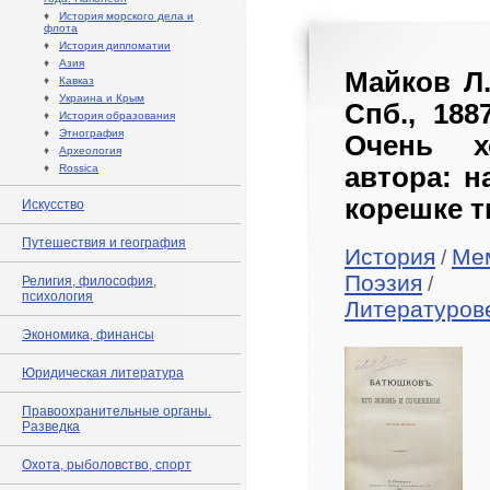
♦
История морского дела и
флота
♦
История дипломатии
♦
Азия
Майков Л.
♦
Кавказ
♦
Украина и Крым
Спб., 188
♦
История образования
♦
Этнография
Очень х
♦
Археология
♦
Rossica
автора: н
корешке т
Искусство
Путешествия и география
История
Ме
/
Поэзия
/
Религия, философия,
психология
Литературов
Экономика, финансы
Юридическая литература
Правоохранительные органы.
Разведка
Охота, рыболовство, спорт