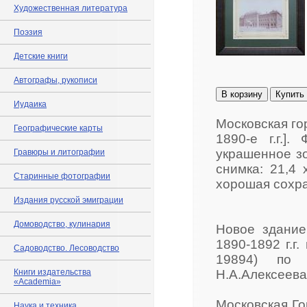
Художественная литература
Поэзия
Детские книги
Автографы, рукописи
В корзину
Купить
Иудаика
Московская го
Географические карты
1890-е г.г.]
украшенное з
Гравюры и литографии
снимка: 21,4 
Старинные фотографии
хорошая сохра
Издания русской эмиграции
Домоводство, кулинария
Новое здание
1890-1892 г.г
Садоводство. Лесоводство
19894) по и
Книги издательства
Н.А.Алексеева
«Academia»
Московская Го
Наука и техника