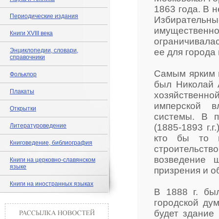
1863 года. В 
Периодические издания
Избиратель
имущественно
Книги XVIII века
ограничивала
Энциклопедии, словари,
ее для города
справочники
Самым ярким 
Фольклор
был Николай 
Плакаты
хозяйственн
имперской в
Открытки
системы. В п
Литературоведение
(1885-1893 г.
кто бы то н
Книговедение, библиография
строительст
возведение 
Книги на церковно-славянском
языке
призрения и о
Книги на иностранных языках
В 1888 г. бы
городской ду
будет здание