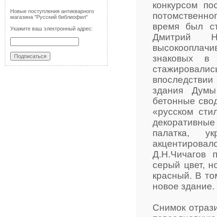
конкурсом по
Новые поступления антикварного
потомственног
магазина "Русский библиофил"
время был с
Укажите ваш электронный адрес:
Дмитрий 
высокооплач
знаковых в
стажировал
впоследствии
здания Думы
бетонные сво
«русском сти
декоративные
палатка, у
акцентировал
Д.Н.Чичагов 
серый цвет, н
красный. В то
новое здание.
Снимок отрази