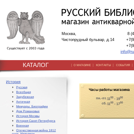
Москва,
8 (
Чистопрудный бульвар, д.14
+7(9
+7(9
info@ru
КАТАЛОГ
|
|
|
О МАГАЗИНЕ
КОНТАКТЫ
СОБЫТИЯ
История
♦
Русская
Часы работы магазина
♦
Всеобщая
♦
Зарубежная
00
00
пн.-пт.
11
- 19
♦
Античная
00
00
сб.
11
- 17
♦
Мемуары. Биографии
♦
Дом Романовых
♦
История Москвы
♦
История Санкт-Петербурга
♦
Военная
♦
Отечественная война 1812
года. Наполеон