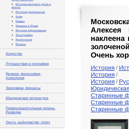
♦
История морского дела и
флота
♦
История дипломатии
♦
Азия
Московска
♦
Кавказ
♦
Украина и Крым
Алексея Р
♦
История образования
♦
Этнография
наклеена 
♦
Археология
♦
Rossica
золочено
Очень хор
Искусство
Путешествия и география
История
Ис
/
История
/
Религия, философия,
психология
История
Рус
/
Юридическая
Экономика, финансы
Старинные 
Юридическая литература
Старинные 
Старинные 
Правоохранительные органы.
Разведка
Охота, рыболовство, спорт