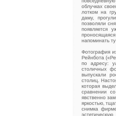
повседневну
облучках свое
лотком на гр
даму, прогу
позволяли сня
появляется у
проносящая
напоминать т
Фотография из
Рейнбота («Ре
по адресу: у
столичных фо
выпускали ро
столиц. Насто
которая выде
сравнении со
явственно зам
яркостью, тщ
снимка фирме
эстетическую