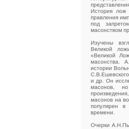
представлени
История лож 
правления имп
под запрето
масонством пр
Изучены взг
Великой лож
«Великой Лож
масонства. 
истории Вольн
С.В.Ешевского
и др. Он иссл
масонов, н
произведения,
масонов на во
популярен в
времени.
Очерки А.Н.П