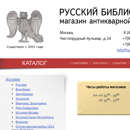
Москва,
8 (
Чистопрудный бульвар, д.14
+7(9
+7(9
info@ru
КАТАЛОГ
|
|
|
О МАГАЗИНЕ
КОНТАКТЫ
СОБЫТИЯ
История
♦
Русская
Часы работы магазина
♦
Всеобщая
♦
Зарубежная
00
00
пн.-пт.
11
- 19
♦
Античная
00
00
сб.
11
- 17
♦
Мемуары. Биографии
♦
Дом Романовых
♦
История Москвы
♦
История Санкт-Петербурга
♦
Военная
♦
Отечественная война 1812
года. Наполеон