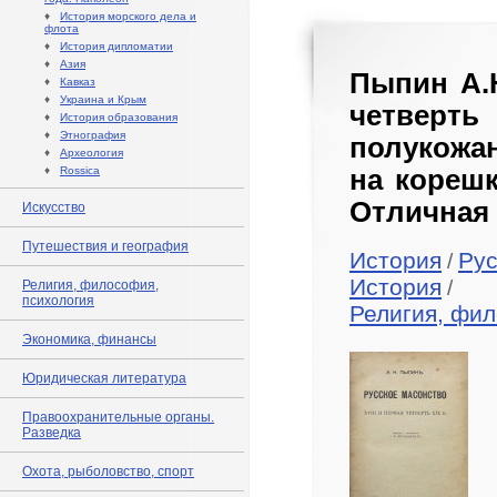
♦
История морского дела и
флота
♦
История дипломатии
♦
Азия
Пыпин А.Н
♦
Кавказ
♦
Украина и Крым
четверть
♦
История образования
♦
Этнография
полукожа
♦
Археология
♦
Rossica
на корешк
Отличная 
Искусство
Путешествия и география
История
Рус
/
История
/
Религия, философия,
психология
Религия, фил
Экономика, финансы
Юридическая литература
Правоохранительные органы.
Разведка
Охота, рыболовство, спорт