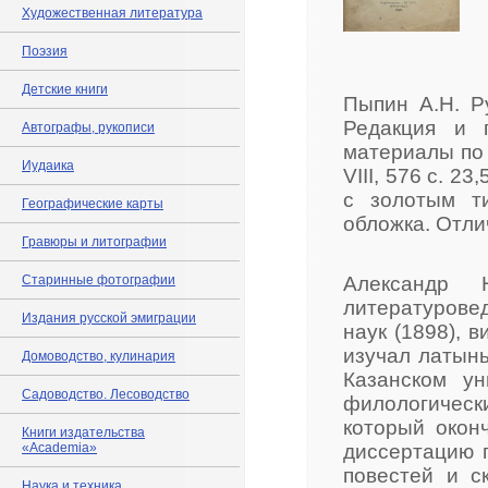
Художественная литература
Поэзия
Детские книги
Пыпин А.Н. Ру
Редакция и п
Автографы, рукописи
материалы по э
Иудаика
VIII, 576 с. 2
с золотым т
Географические карты
обложка. Отли
Гравюры и литографии
Старинные фотографии
Александр 
литературове
Издания русской эмиграции
наук (1898), 
изучал латынь
Домоводство, кулинария
Казанском ун
Садоводство. Лесоводство
филологическ
который оконч
Книги издательства
«Academia»
диссертацию 
повестей и с
Наука и техника