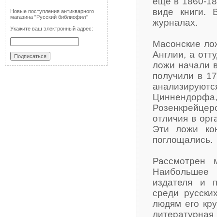
еще в 1860-189
виде книги.
Новые поступления антикварного
магазина "Русский библиофил"
журналах.
Укажите ваш электронный адрес:
Масонские лож
Англии, а отт
ложи начали в
получили в 17
анализируютс
Циннендорф
Розенкрейцерс
отличия в орг
Эти ложи кон
поглощались.
Рассмотрен 
Наибольшее 
издателя и п
среди русских
людям его кру
литературна