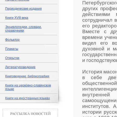
Петербургског
других профе
Периодические издания
действиями 
Книги XVIII века
сотрудничал в
его редакторо
Энциклопедии, словари,
справочники
Вместе с др
времени учены
Фольклор
видел его в
духовной и м
Плакаты
государственн
Открытки
и господствую
Литературоведение
История масон
Книговедение, библиография
в себе две
общественно
Книги на церковно-славянском
интеллигенц
языке
внутренней
Книги на иностранных языках
самоощущен
институтов. 
истории русск