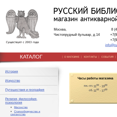
Москва,
8 (
Чистопрудный бульвар, д.14
+7(9
+7(9
info@ru
КАТАЛОГ
|
|
|
О МАГАЗИНЕ
КОНТАКТЫ
СОБЫТИЯ
История
Часы работы магазина
Искусство
00
00
пн.-пт.
11
- 19
Путешествия и география
00
00
сб.
11
- 17
Религия, философия,
психология
♦
Масонство
♦
Старообрядчество и
сектантство