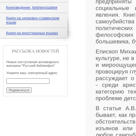
предприняты
социальные 
Книговедение, библиография
явления. Кни
Книги на церковно-славянском
самоубийства 
языке
политическ
Книги на иностранных языках
философских
большевика, 
Епископ Миха
культуре, не в
Новые поступления антикварного
и мироощущен
магазина "Русский библиофил"
провоцируя гл
Укажите ваш электронный адрес:
рассуждает о
- среди арис
категорию те
проблеме детс
В статье А.В
бывает, как п
обстоятельст
изъянов или
любое самоуби