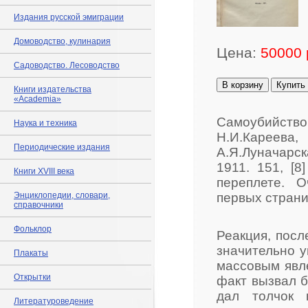
Издания русской эмиграции
Домоводство, кулинария
Цена:
50000 
Садоводство. Лесоводство
В корзину
Купить
Книги издательства
«Academia»
Самоубийств
Наука и техника
Н.И.Карее
Периодические издания
А.Я.Луначарск
1911. 151, [8
Книги XVIII века
переплете. 
Энциклопедии, словари,
первых страни
справочники
Фольклор
Реакция, посл
значительно у
Плакаты
массовым явле
Открытки
факт вызвал б
дал толчок 
Литературоведение