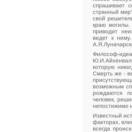
спрашивает с
странный мир?
свой решитель
краю могилы.
приводит неи
ведет к нему
А.Я.Луначарск
Философ-идеа
Ю.И.Айхенвал
которую нико
Смерть же - в
присутствую
возможным сп
рождаются п
человек, реши
непостижимо и
Известный ист
факторах, вли
всегда происх