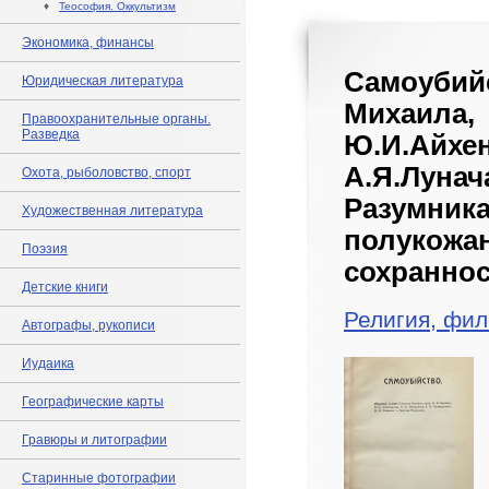
♦
Теософия. Оккультизм
Экономика, финансы
Самоуби
Юридическая литература
Михаи
Правоохранительные органы.
Разведка
Ю.И.Ай
А.Я.Луна
Охота, рыболовство, спорт
Разумни
Художественная литература
полукож
Поэзия
сохраннос
Детские книги
Религия, фил
Автографы, рукописи
Иудаика
Географические карты
Гравюры и литографии
Старинные фотографии