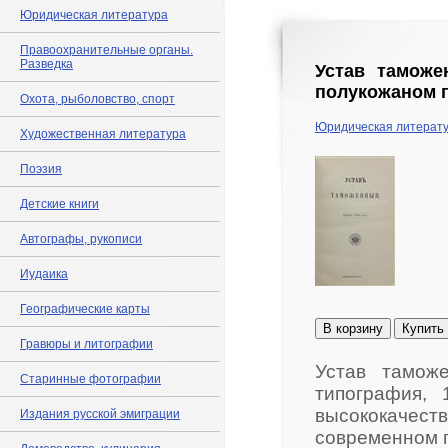
Юридическая литература
Правоохранительные органы.
Разведка
Устав таможе
полукожаном п
Охота, рыболовство, спорт
Юридическая литерат
Художественная литература
Поэзия
Детские книги
Автографы, рукописи
Иудаика
Географические карты
В корзину
Купить
Гравюры и литографии
Устав таможе
Старинные фотографии
типография, 
высококаче
Издания русской эмиграции
современном п