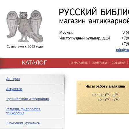
Москва,
8 (
Чистопрудный бульвар, д.14
+7(9
+7(9
info@ru
КАТАЛОГ
|
|
|
О МАГАЗИНЕ
КОНТАКТЫ
СОБЫТИЯ
История
Часы работы магазина
Искусство
00
00
пн.-пт.
11
- 19
Путешествия и география
00
00
сб.
11
- 17
Религия, философия,
психология
Экономика, финансы