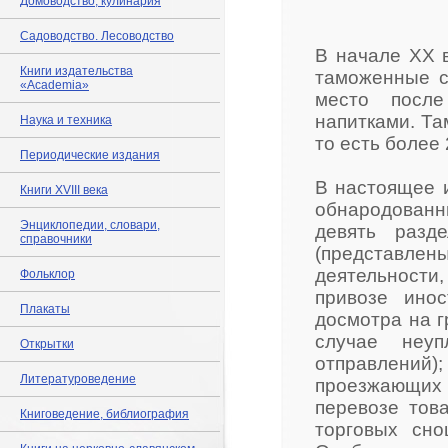
Домоводство, кулинария
Садоводство. Лесоводство
В начале XX в
Книги издательства
таможенные с
«Academia»
место после
напитками. Та
Наука и техника
то есть более 
Периодические издания
В настоящее 
Книги XVIII века
обнародованны
Энциклопедии, словари,
девять разд
справочники
(представл
деятельности
Фольклор
привозе инос
Плакаты
досмотра на г
случае неуп
Открытки
отправлений);
Литературоведение
проезжающих 
перевозе това
Книговедение, библиография
торговых сно