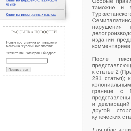
Особые прави
Книги на церковно-славянском
языке
таможне и в
Туркестанс
Книги на иностранных языках
Семипалатинс
нарушения 
делопроизвод
издании пред
Новые поступления антикварного
комментариев 
магазина "Русский библиофил"
Укажите ваш электронный адрес:
После текс
представляющи
к статье 2 (П
281 статья); 
колониальным
границе с 
представлены 
и деклараций
другой стор
купеческих ста
Для облегчени