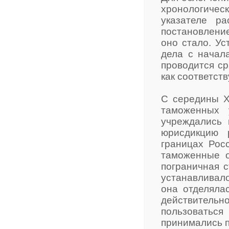
хронологическ
указателе р
постановление
оно стало. Ус
дела с начал
проводится ср
как соответств
С середины X
таможенных 
учреждались 
юрисдикцию 
границах Рос
таможенные о
пограничная 
устанавливал
она отделялас
действител
пользоватьс
принимались п