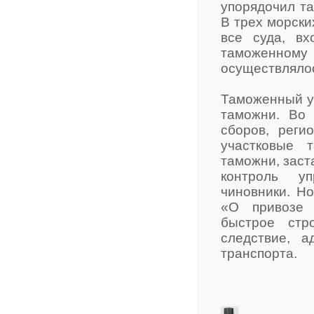
упорядочил т
В трех морски
все суда, в
таможенном
осуществлялос
Таможенный ус
таможни. Во
сборов, реги
участковые 
таможни, заст
контроль у
чиновники. Н
«О привозе 
быстрое стр
следствие, 
транспорта.